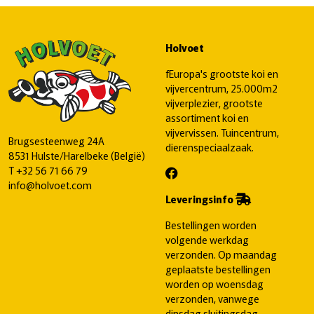
Holvoet
fEuropa's grootste koi en
vijvercentrum, 25.000m2
vijverplezier, grootste
assortiment koi en
vijvervissen. Tuincentrum,
Brugsesteenweg 24A
dierenspeciaalzaak.
8531 Hulste/Harelbeke (België)
T
+32 56 71 66 79
info@holvoet.com
Leveringsinfo
Bestellingen worden
volgende werkdag
verzonden. Op maandag
geplaatste bestellingen
worden op woensdag
verzonden, vanwege
dinsdag sluitingsdag.