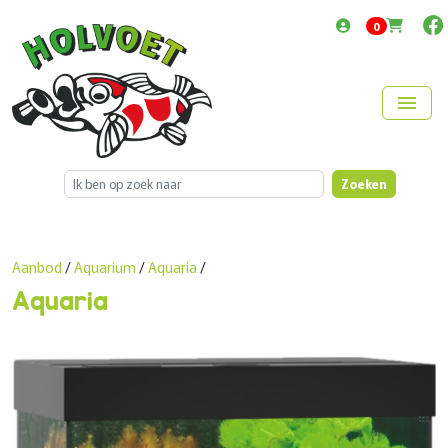
items in cart
0
menu
Zoeken
Aanbod
/
Aquarium
/
Aquaria
/
Aquaria