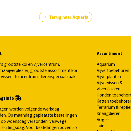
Terug naar Aquaria
chevron_left
t
Assortiment
's grootste koi en vijvercentrum,
Aquarium
2 vijverplezier, grootste assortiment koi
Vijvertoebehoren
ervissen. Tuincentrum, dierenspeciaalzaak.
Vijverplanten
Vijvervissen &
vijverslakken
Honden toebehor
ngsinfo
Katten toebehore
Terrarium & reptie
ingen worden volgende werkdag
Knaagdieren
en. Op maandag geplaatste bestellingen
Vogels
 op woensdag verzonden, vanwege
Tuin
 sluitingsdag. Voor bestellingen boven 25