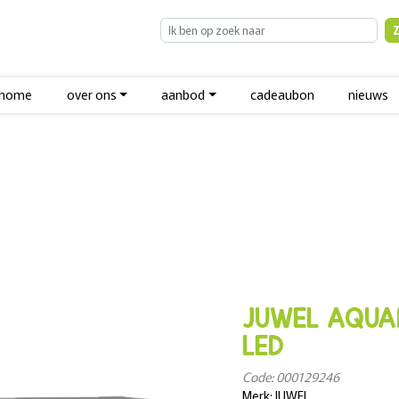
home
over ons
aanbod
cadeaubon
nieuws
JUWEL AQUA
LED
Code: 000129246
Merk: JUWEL