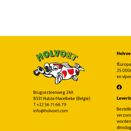
Holvoe
fEuropa
25.000m
en vijv
Brugsesteenweg 24A
Leveri
8531 Hulste/Harelbeke (België)
T
+32 56 71 66 79
Bestell
info@holvoet.com
verzond
worden
dinsdag