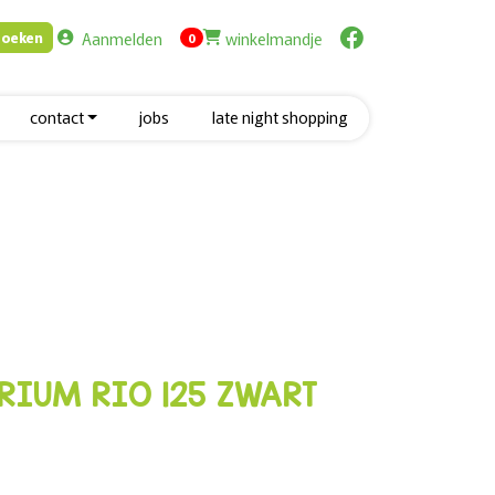
Aanmelden
winkelmandje
Zoeken
items in cart
0
contact
jobs
late night shopping
RIUM RIO 125 ZWART