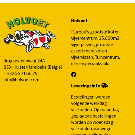
Holvoet
fEuropa's grootste koi en
vijvercentrum, 25.000m2
vijverplezier, grootste
assortiment koi en
vijvervissen. Tuincentrum,
Brugsesteenweg 24A
dierenspeciaalzaak.
8531 Hulste/Harelbeke (België)
T
+32 56 71 66 79
info@holvoet.com
Leveringsinfo
Bestellingen worden
volgende werkdag
verzonden. Op maandag
geplaatste bestellingen
worden op woensdag
verzonden, vanwege
dinsdag sluitingsdag.