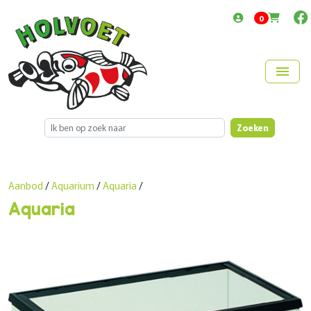
items in cart
0
menu
Zoeken
Aanbod
/
Aquarium
/
Aquaria
/
Aquaria