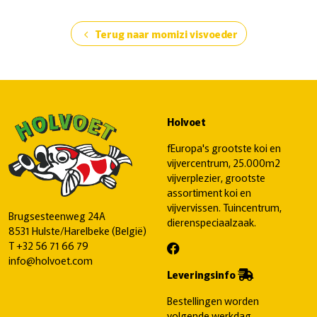
Terug naar momizi visvoeder
chevron_left
Holvoet
fEuropa's grootste koi en
vijvercentrum, 25.000m2
vijverplezier, grootste
assortiment koi en
vijvervissen. Tuincentrum,
Brugsesteenweg 24A
dierenspeciaalzaak.
8531 Hulste/Harelbeke (België)
T
+32 56 71 66 79
info@holvoet.com
Leveringsinfo
Bestellingen worden
volgende werkdag