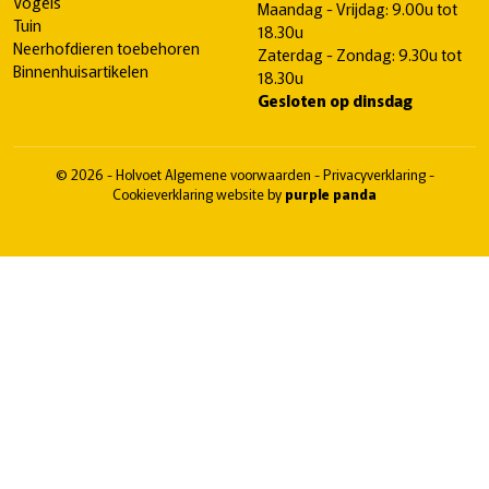
Vogels
Maandag - Vrijdag: 9.00u tot
Tuin
18.30u
Neerhofdieren toebehoren
Zaterdag - Zondag: 9.30u tot
Binnenhuisartikelen
18.30u
Gesloten op dinsdag
© 2026 - Holvoet
Algemene voorwaarden
-
Privacyverklaring
-
Cookieverklaring
website by
purple panda