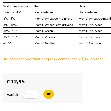
Watertemperatuur:
Koi:
Steur:
lager dan 4°C:
Niet voederen
Niet voederen
4°C - 8°C
Momizi Wheat Germ zinkend
Momizi Wheat Germ zin
8°C - 12°C
Momizi Wheat Germ drijvend
Momizi Steurvoer
12°C - 15°C
Momizi Green
Momizi Steurvoer
15°C - 18°C
Momizi Vita Koi
Momizi Steurvoer
+18°C
Momizi Top Koi
Momizi Steurvoer
Beperkt op voorraad, er zijn momenteel 2 stuk(s) in voorraad. *
€ 12,95
Aantal: