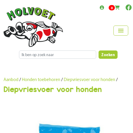
items in cart
0
menu
Zoeken
Aanbod
/
Honden toebehoren
/
Diepvriesvoer voor honden
/
Diepvriesvoer voor honden