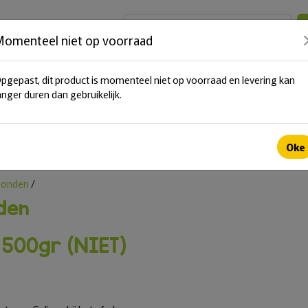
omenteel niet op voorraad
home
over ons
aanbod
cadeaubon
nieuws
pgepast, dit product is momenteel niet op voorraad en levering kan
anger duren dan gebruikelijk.
Oke
 honden
/
den
 500gr (NIET)