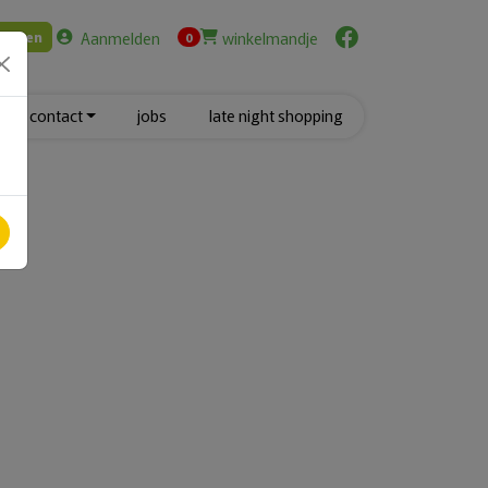
Aanmelden
winkelmandje
Zoeken
items in cart
0
contact
jobs
late night shopping