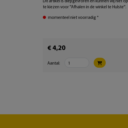
Dit artikel is diepgevroren en kunnen wij niet o
te kiezen voor "Afhalen in de winkel te Hulste".
momenteel niet voorradig *
€ 4,20
Aantal: