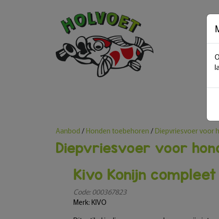
M
O
l
Aanbod
/
Honden toebehoren
/
Diepvriesvoer voor
Diepvriesvoer voor hon
Kivo Konijn compleet
Code: 000367823
Merk: KIVO