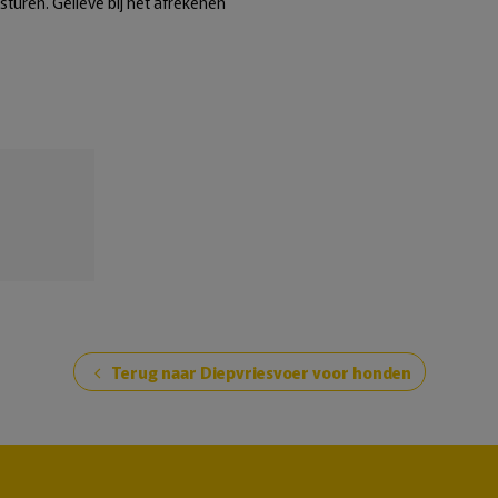
psturen. Gelieve bij het afrekenen
Terug naar Diepvriesvoer voor honden
chevron_left