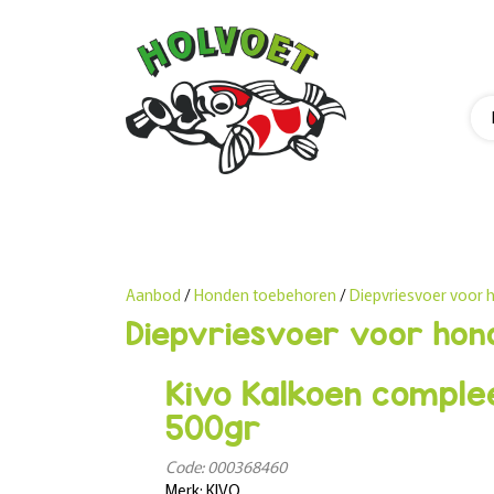
Aanbod
/
Honden toebehoren
/
Diepvriesvoer voor
Diepvriesvoer voor hon
Kivo Kalkoen complee
500gr
Code: 000368460
Merk: KIVO