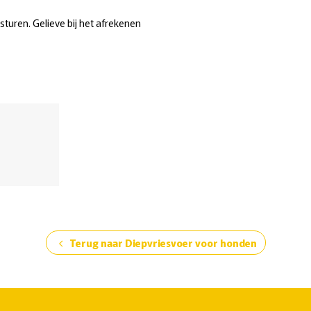
psturen. Gelieve bij het afrekenen
Terug naar Diepvriesvoer voor honden
chevron_left