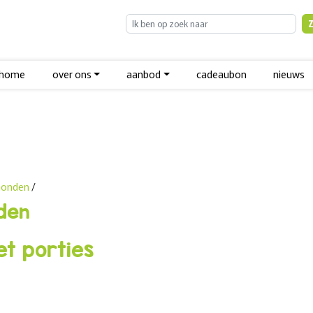
home
over ons
aanbod
cadeaubon
nieuws
 honden
/
den
t porties