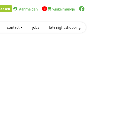
Aanmelden
winkelmandje
Zoeken
items in cart
0
contact
jobs
late night shopping