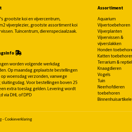
t
Assortiment
's grootste koi en vijvercentrum,
Aquarium
2 vijverplezier, grootste assortiment koi
Vijvertoebehoren
ervissen. Tuincentrum, dierenspeciaalzaak.
Vijverplanten
Vijvervissen &
vijverslakken
Honden toebehor
ngsinfo
Katten toebehore
Terrarium & reptie
ingen worden volgende werkdag
Knaagdieren
en. Op maandag geplaatste bestellingen
Vogels
 op woensdag verzonden, vanwege
Tuin
 sluitingsdag. Voor bestellingen boven 25
Neerhofdieren
een extra toeslag gelden. Levering wordt
toebehoren
d via DHL of DPD
Binnenhuisartikel
ng
-
Cookieverklaring