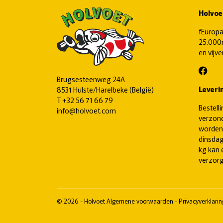
Holvoe
fEuropa
25.000m
en vijv
Brugsesteenweg 24A
Leveri
8531 Hulste/Harelbeke (België)
T
+32 56 71 66 79
Bestell
info@holvoet.com
verzond
worden
dinsdag
kg kan 
verzorg
© 2026 - Holvoet
Algemene voorwaarden
-
Privacyverklari