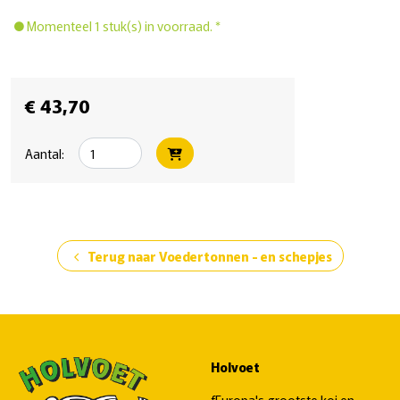
Momenteel 1 stuk(s) in voorraad. *
€ 43,70
Aantal:
Terug naar Voedertonnen - en schepjes
chevron_left
Holvoet
fEuropa's grootste koi en