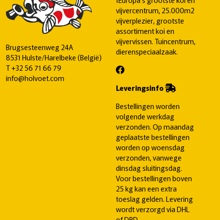
vijvercentrum, 25.000m2
vijverplezier, grootste
assortiment koi en
vijvervissen. Tuincentrum,
Brugsesteenweg 24A
dierenspeciaalzaak.
8531 Hulste/Harelbeke (België)
T
+32 56 71 66 79
info@holvoet.com
Leveringsinfo
Bestellingen worden
volgende werkdag
verzonden. Op maandag
geplaatste bestellingen
worden op woensdag
verzonden, vanwege
dinsdag sluitingsdag.
Voor bestellingen boven
25 kg kan een extra
toeslag gelden. Levering
wordt verzorgd via DHL
of DPD