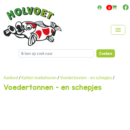
items in cart
0
menu
Zoeken
Aanbod
/
Katten toebehoren
/
Voedertonnen - en schepjes
/
Voedertonnen - en schepjes