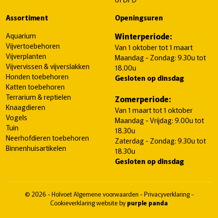
Assortiment
Openingsuren
Aquarium
Winterperiode:
Vijvertoebehoren
Van 1 oktober tot 1 maart
Vijverplanten
Maandag - Zondag: 9.30u tot
Vijvervissen & vijverslakken
18.00u
Honden toebehoren
Gesloten op dinsdag
Katten toebehoren
Terrarium & reptielen
Zomerperiode:
Knaagdieren
Van 1 maart tot 1 oktober
Vogels
Maandag - Vrijdag: 9.00u tot
Tuin
18.30u
Neerhofdieren toebehoren
Zaterdag - Zondag: 9.30u tot
Binnenhuisartikelen
18.30u
Gesloten op dinsdag
© 2026 - Holvoet
Algemene voorwaarden
-
Privacyverklaring
-
Cookieverklaring
website by
purple panda