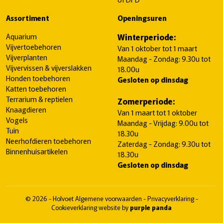
Assortiment
Openingsuren
Aquarium
Winterperiode:
Vijvertoebehoren
Van 1 oktober tot 1 maart
Vijverplanten
Maandag - Zondag: 9.30u tot
Vijvervissen & vijverslakken
18.00u
Honden toebehoren
Gesloten op dinsdag
Katten toebehoren
Terrarium & reptielen
Zomerperiode:
Knaagdieren
Van 1 maart tot 1 oktober
Vogels
Maandag - Vrijdag: 9.00u tot
Tuin
18.30u
Neerhofdieren toebehoren
Zaterdag - Zondag: 9.30u tot
Binnenhuisartikelen
18.30u
Gesloten op dinsdag
© 2026 - Holvoet
Algemene voorwaarden
-
Privacyverklaring
-
Cookieverklaring
website by
purple panda