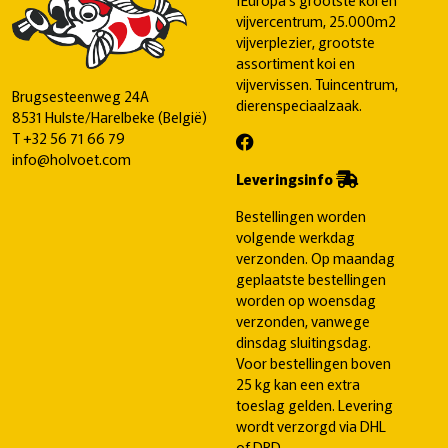
vijvercentrum, 25.000m2
vijverplezier, grootste
assortiment koi en
vijvervissen. Tuincentrum,
Brugsesteenweg 24A
dierenspeciaalzaak.
8531 Hulste/Harelbeke (België)
T
+32 56 71 66 79
info@holvoet.com
Leveringsinfo
Bestellingen worden
volgende werkdag
verzonden. Op maandag
geplaatste bestellingen
worden op woensdag
verzonden, vanwege
dinsdag sluitingsdag.
Voor bestellingen boven
25 kg kan een extra
toeslag gelden. Levering
wordt verzorgd via DHL
of DPD