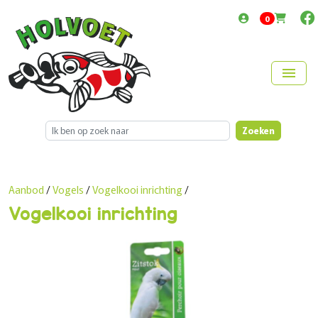
items in cart
0
menu
Zoeken
Aanbod
/
Vogels
/
Vogelkooi inrichting
/
Vogelkooi inrichting