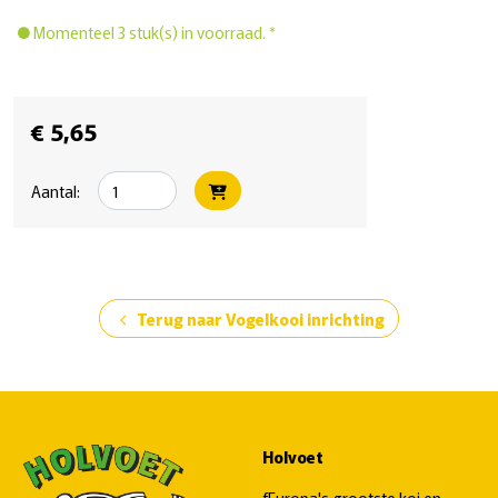
Momenteel 3 stuk(s) in voorraad. *
€ 5,65
Aantal:
Terug naar Vogelkooi inrichting
chevron_left
Holvoet
fEuropa's grootste koi en