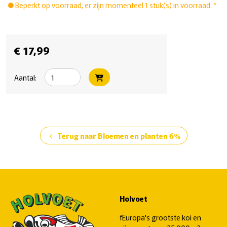
Beperkt op voorraad, er zijn momenteel 1 stuk(s) in voorraad. *
€ 17,99
Aantal:
Terug naar Bloemen en planten 6%
chevron_left
Holvoet
fEuropa's grootste koi en