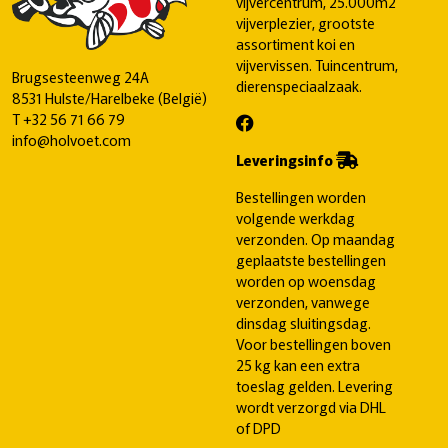
vijvercentrum, 25.000m2
vijverplezier, grootste
assortiment koi en
vijvervissen. Tuincentrum,
Brugsesteenweg 24A
dierenspeciaalzaak.
8531 Hulste/Harelbeke (België)
T
+32 56 71 66 79
info@holvoet.com
Leveringsinfo
Bestellingen worden
volgende werkdag
verzonden. Op maandag
geplaatste bestellingen
worden op woensdag
verzonden, vanwege
dinsdag sluitingsdag.
Voor bestellingen boven
25 kg kan een extra
toeslag gelden. Levering
wordt verzorgd via DHL
of DPD