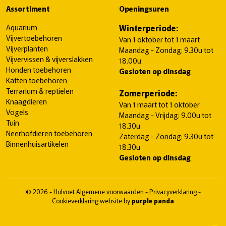
Assortiment
Openingsuren
Aquarium
Winterperiode:
Vijvertoebehoren
Van 1 oktober tot 1 maart
Vijverplanten
Maandag - Zondag: 9.30u tot
Vijvervissen & vijverslakken
18.00u
Honden toebehoren
Gesloten op dinsdag
Katten toebehoren
Terrarium & reptielen
Zomerperiode:
Knaagdieren
Van 1 maart tot 1 oktober
Vogels
Maandag - Vrijdag: 9.00u tot
Tuin
18.30u
Neerhofdieren toebehoren
Zaterdag - Zondag: 9.30u tot
Binnenhuisartikelen
18.30u
Gesloten op dinsdag
© 2026 - Holvoet
Algemene voorwaarden
-
Privacyverklaring
-
Cookieverklaring
website by
purple panda