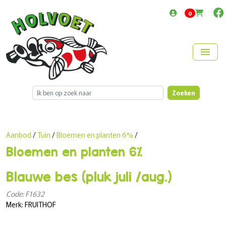
items in cart
0
menu
Zoeken
Aanbod
/
Tuin
/
Bloemen en planten 6%
/
Bloemen en planten 6%
Blauwe bes (pluk juli /aug.)
Code: F1632
Merk: FRUITHOF