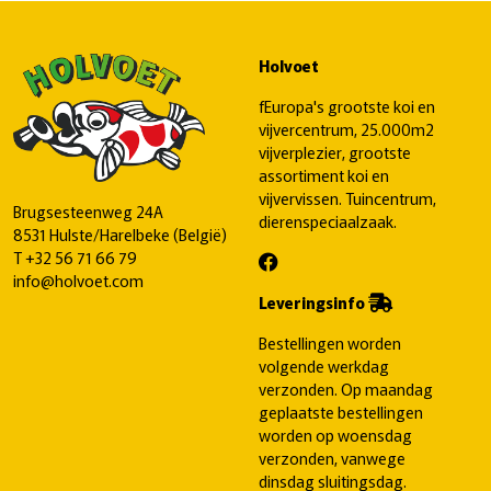
Holvoet
fEuropa's grootste koi en
vijvercentrum, 25.000m2
vijverplezier, grootste
assortiment koi en
vijvervissen. Tuincentrum,
Brugsesteenweg 24A
dierenspeciaalzaak.
8531 Hulste/Harelbeke (België)
T
+32 56 71 66 79
info@holvoet.com
Leveringsinfo
Bestellingen worden
volgende werkdag
verzonden. Op maandag
geplaatste bestellingen
worden op woensdag
verzonden, vanwege
dinsdag sluitingsdag.