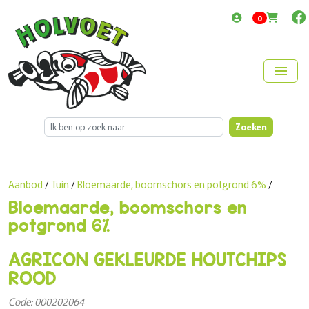
items in cart
0
menu
Zoeken
Aanbod
/
Tuin
/
Bloemaarde, boomschors en potgrond 6%
/
Bloemaarde, boomschors en
potgrond 6%
AGRICON GEKLEURDE HOUTCHIPS
ROOD
Code: 000202064