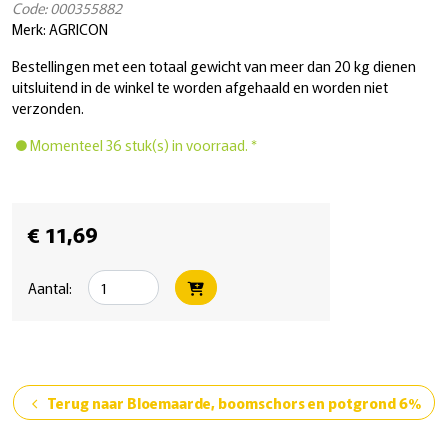
Code: 000355882
Merk: AGRICON
Bestellingen met een totaal gewicht van meer dan 20 kg dienen
uitsluitend in de winkel te worden afgehaald en worden niet
verzonden.
Momenteel 36 stuk(s) in voorraad. *
€ 11,69
Aantal:
Terug naar Bloemaarde, boomschors en potgrond 6%
chevron_left