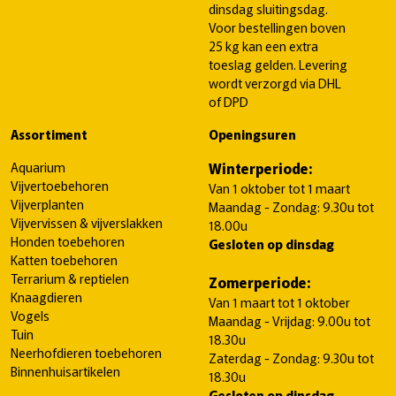
dinsdag sluitingsdag.
Voor bestellingen boven
25 kg kan een extra
toeslag gelden. Levering
wordt verzorgd via DHL
of DPD
Assortiment
Openingsuren
Aquarium
Winterperiode:
Vijvertoebehoren
Van 1 oktober tot 1 maart
Vijverplanten
Maandag - Zondag: 9.30u tot
Vijvervissen & vijverslakken
18.00u
Honden toebehoren
Gesloten op dinsdag
Katten toebehoren
Terrarium & reptielen
Zomerperiode:
Knaagdieren
Van 1 maart tot 1 oktober
Vogels
Maandag - Vrijdag: 9.00u tot
Tuin
18.30u
Neerhofdieren toebehoren
Zaterdag - Zondag: 9.30u tot
Binnenhuisartikelen
18.30u
Gesloten op dinsdag