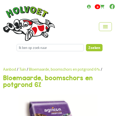
items in cart
0
menu
Zoeken
Aanbod
/
Tuin
/
Bloemaarde, boomschors en potgrond 6%
/
Bloemaarde, boomschors en
potgrond 6%