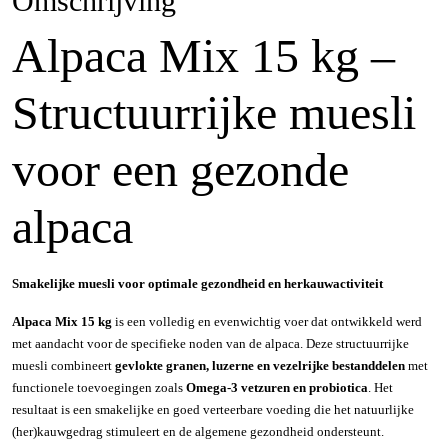
Omschrijving
Alpaca Mix 15 kg –
Structuurrijke muesli
voor een gezonde
alpaca
Smakelijke muesli voor optimale gezondheid en herkauwactiviteit
Alpaca Mix 15 kg
is een volledig en evenwichtig voer dat ontwikkeld werd
met aandacht voor de specifieke noden van de alpaca. Deze structuurrijke
muesli combineert
gevlokte granen, luzerne en vezelrijke bestanddelen
met
functionele toevoegingen zoals
Omega-3 vetzuren en probiotica
. Het
resultaat is een smakelijke en goed verteerbare voeding die het natuurlijke
(her)kauwgedrag stimuleert en de algemene gezondheid ondersteunt.