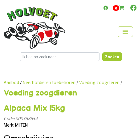
items in cart
0
menu
Zoeken
Aanbod
/
Neerhofdieren toebehoren
/
Voeding zoogdieren
/
Voeding zoogdieren
Alpaca Mix 15kg
Code: 000368654
Merk: MIJTEN