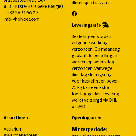
dierenspeciaalzaak.
8531 Hulste/Harelbeke (België)
T
+32 56 71 66 79
info@holvoet.com
Leveringsinfo
Bestellingen worden
volgende werkdag
verzonden. Op maandag
geplaatste bestellingen
worden op woensdag
verzonden, vanwege
dinsdag sluitingsdag.
Voor bestellingen boven
25 kg kan een extra
toeslag gelden. Levering
wordt verzorgd via DHL
of DPD
Assortiment
Openingsuren
Aquarium
Winterperiode:
Vijvertoebehoren
Van 1 oktober tot 1 maart