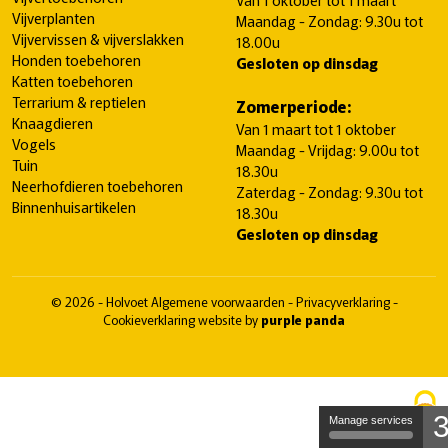
Vijverplanten
Maandag - Zondag: 9.30u tot
Vijvervissen & vijverslakken
18.00u
Honden toebehoren
Gesloten op dinsdag
Katten toebehoren
Terrarium & reptielen
Zomerperiode:
Knaagdieren
Van 1 maart tot 1 oktober
Vogels
Maandag - Vrijdag: 9.00u tot
Tuin
18.30u
Neerhofdieren toebehoren
Zaterdag - Zondag: 9.30u tot
Binnenhuisartikelen
18.30u
Gesloten op dinsdag
© 2026 - Holvoet
Algemene voorwaarden
-
Privacyverklaring
-
Cookieverklaring
website by
purple panda
Manage services