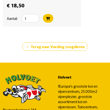
€ 18,50
Aantal:
Terug naar Voeding zoogdieren
chevron_left
Holvoet
fEuropa's grootste koi en
vijvercentrum, 25.000m2
vijverplezier, grootste
assortiment koi en
vijvervissen. Tuincentrum,
Brugsesteenweg 24A