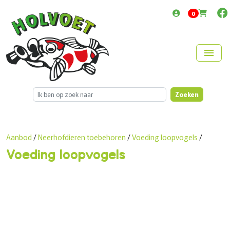
items in cart
0
menu
Zoeken
Aanbod
/
Neerhofdieren toebehoren
/
Voeding loopvogels
/
Voeding loopvogels