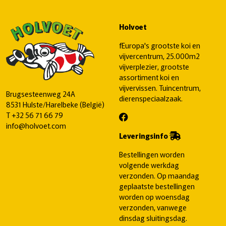
Holvoet
fEuropa's grootste koi en
vijvercentrum, 25.000m2
vijverplezier, grootste
assortiment koi en
vijvervissen. Tuincentrum,
Brugsesteenweg 24A
dierenspeciaalzaak.
8531 Hulste/Harelbeke (België)
T
+32 56 71 66 79
info@holvoet.com
Leveringsinfo
Bestellingen worden
volgende werkdag
verzonden. Op maandag
geplaatste bestellingen
worden op woensdag
verzonden, vanwege
dinsdag sluitingsdag.