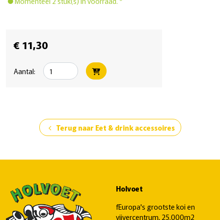
Momenteel 2 stuk(s) in voorraad. *
€ 11,30
Aantal:
Terug naar Eet & drink accessoires
chevron_left
Holvoet
fEuropa's grootste koi en
vijvercentrum, 25.000m2