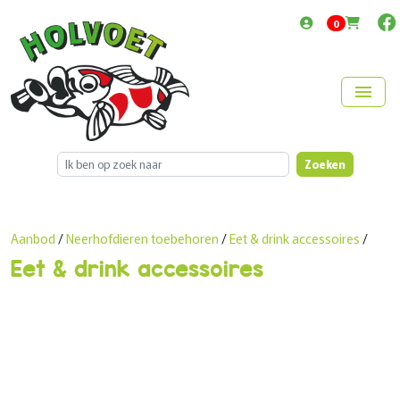
items in cart
0
menu
Zoeken
Aanbod
/
Neerhofdieren toebehoren
/
Eet & drink accessoires
/
Eet & drink accessoires