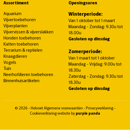
Assortiment
Openingsuren
Aquarium
Winterperiode:
Vijvertoebehoren
Van 1 oktober tot 1 maart
Vijverplanten
Maandag - Zondag: 9.30u tot
Vijvervissen & vijverslakken
18.00u
Honden toebehoren
Gesloten op dinsdag
Katten toebehoren
Terrarium & reptielen
Zomerperiode:
Knaagdieren
Van 1 maart tot 1 oktober
Vogels
Maandag - Vrijdag: 9.00u tot
Tuin
18.30u
Neerhofdieren toebehoren
Zaterdag - Zondag: 9.30u tot
Binnenhuisartikelen
18.30u
Gesloten op dinsdag
© 2026 - Holvoet
Algemene voorwaarden
-
Privacyverklaring
-
Cookieverklaring
website by
purple panda