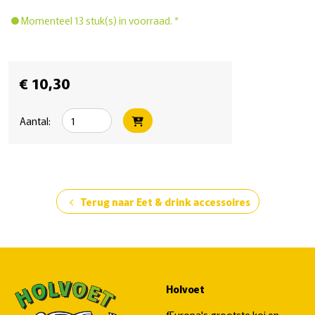
Momenteel 13 stuk(s) in voorraad. *
€ 10,30
Aantal:
Terug naar Eet & drink accessoires
chevron_left
Holvoet
fEuropa's grootste koi en