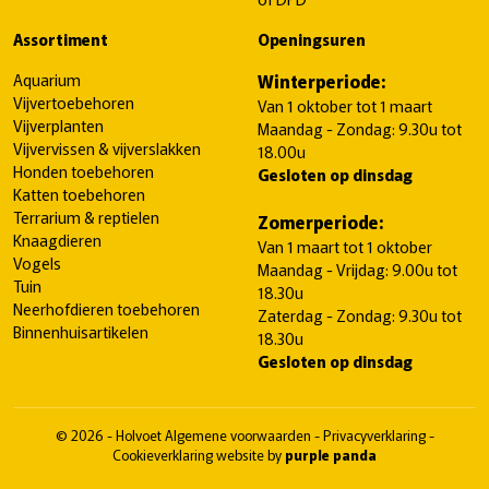
Assortiment
Openingsuren
Aquarium
Winterperiode:
Vijvertoebehoren
Van 1 oktober tot 1 maart
Vijverplanten
Maandag - Zondag: 9.30u tot
Vijvervissen & vijverslakken
18.00u
Honden toebehoren
Gesloten op dinsdag
Katten toebehoren
Terrarium & reptielen
Zomerperiode:
Knaagdieren
Van 1 maart tot 1 oktober
Vogels
Maandag - Vrijdag: 9.00u tot
Tuin
18.30u
Neerhofdieren toebehoren
Zaterdag - Zondag: 9.30u tot
Binnenhuisartikelen
18.30u
Gesloten op dinsdag
© 2026 - Holvoet
Algemene voorwaarden
-
Privacyverklaring
-
Cookieverklaring
website by
purple panda