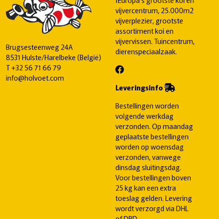
vijvercentrum, 25.000m2
vijverplezier, grootste
assortiment koi en
vijvervissen. Tuincentrum,
Brugsesteenweg 24A
dierenspeciaalzaak.
8531 Hulste/Harelbeke (België)
T
+32 56 71 66 79
info@holvoet.com
Leveringsinfo
Bestellingen worden
volgende werkdag
verzonden. Op maandag
geplaatste bestellingen
worden op woensdag
verzonden, vanwege
dinsdag sluitingsdag.
Voor bestellingen boven
25 kg kan een extra
toeslag gelden. Levering
wordt verzorgd via DHL
of DPD