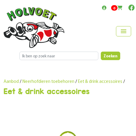
items in cart
0
menu
Zoeken
Aanbod
/
Neerhofdieren toebehoren
/
Eet & drink accessoires
/
Eet & drink accessoires