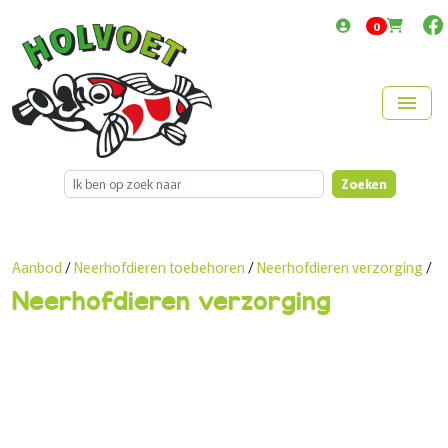
items in cart
0
menu
Zoeken
Aanbod
/
Neerhofdieren toebehoren
/
Neerhofdieren verzorging
/
Neerhofdieren verzorging