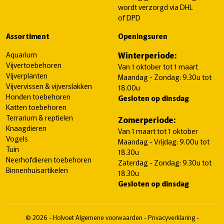
wordt verzorgd via DHL
of DPD
Assortiment
Openingsuren
Aquarium
Winterperiode:
Vijvertoebehoren
Van 1 oktober tot 1 maart
Vijverplanten
Maandag - Zondag: 9.30u tot
Vijvervissen & vijverslakken
18.00u
Honden toebehoren
Gesloten op dinsdag
Katten toebehoren
Terrarium & reptielen
Zomerperiode:
Knaagdieren
Van 1 maart tot 1 oktober
Vogels
Maandag - Vrijdag: 9.00u tot
Tuin
18.30u
Neerhofdieren toebehoren
Zaterdag - Zondag: 9.30u tot
Binnenhuisartikelen
18.30u
Gesloten op dinsdag
© 2026 - Holvoet
Algemene voorwaarden
-
Privacyverklaring
-