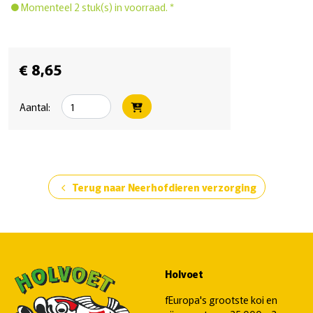
Momenteel 2 stuk(s) in voorraad. *
€ 8,65
Aantal:
Terug naar Neerhofdieren verzorging
chevron_left
Holvoet
fEuropa's grootste koi en