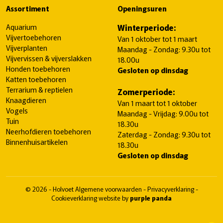
Assortiment
Openingsuren
Aquarium
Winterperiode:
Vijvertoebehoren
Van 1 oktober tot 1 maart
Vijverplanten
Maandag - Zondag: 9.30u tot
Vijvervissen & vijverslakken
18.00u
Honden toebehoren
Gesloten op dinsdag
Katten toebehoren
Terrarium & reptielen
Zomerperiode:
Knaagdieren
Van 1 maart tot 1 oktober
Vogels
Maandag - Vrijdag: 9.00u tot
Tuin
18.30u
Neerhofdieren toebehoren
Zaterdag - Zondag: 9.30u tot
Binnenhuisartikelen
18.30u
Gesloten op dinsdag
© 2026 - Holvoet
Algemene voorwaarden
-
Privacyverklaring
-
Cookieverklaring
website by
purple panda