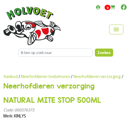
items in cart
0
menu
Zoeken
Aanbod
/
Neerhofdieren toebehoren
/
Neerhofdieren verzorging
/
Neerhofdieren verzorging
NATURAL MITE STOP 500ML
Code: 000376373
Merk: KINLYS