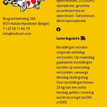
vijvercentrum, 25.000m2
vijverplezier, grootste
assortiment koi en
vijvervissen. Tuincentrum,
Brugsesteenweg 24A
dierenspeciaalzaak.
8531 Hulste/Harelbeke (België)
T
+32 56 71 66 79
info@holvoet.com
Leveringsinfo
Bestellingen worden
volgende werkdag
verzonden. Op maandag
geplaatste bestellingen
worden op woensdag
verzonden, vanwege
dinsdag sluitingsdag.
Voor bestellingen boven
25 kg kan een extra
toeslag gelden. Levering
wordt verzorgd via DHL
of DPD