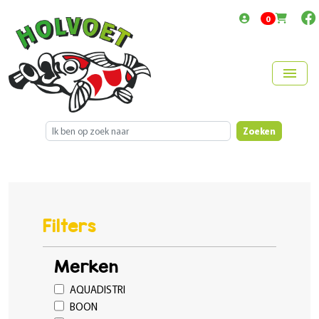
items in cart
0
menu
Zoeken
Filters
Merken
AQUADISTRI
BOON