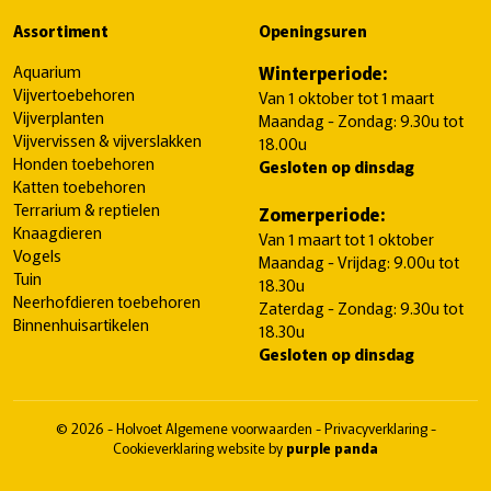
Assortiment
Openingsuren
Aquarium
Winterperiode:
Vijvertoebehoren
Van 1 oktober tot 1 maart
Vijverplanten
Maandag - Zondag: 9.30u tot
Vijvervissen & vijverslakken
18.00u
Honden toebehoren
Gesloten op dinsdag
Katten toebehoren
Terrarium & reptielen
Zomerperiode:
Knaagdieren
Van 1 maart tot 1 oktober
Vogels
Maandag - Vrijdag: 9.00u tot
Tuin
18.30u
Neerhofdieren toebehoren
Zaterdag - Zondag: 9.30u tot
Binnenhuisartikelen
18.30u
Gesloten op dinsdag
© 2026 - Holvoet
Algemene voorwaarden
-
Privacyverklaring
-
Cookieverklaring
website by
purple panda