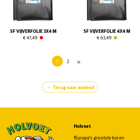
SF VIJVERFOLIE 3X4 M
SF VIJVERFOLIE 4X4 M
€ 47,49
€ 63,49
1
2
keyboard_double_arrow_right
Terug naar aanbod
chevron_left
Holvoet
fEuropa's grootste koi en