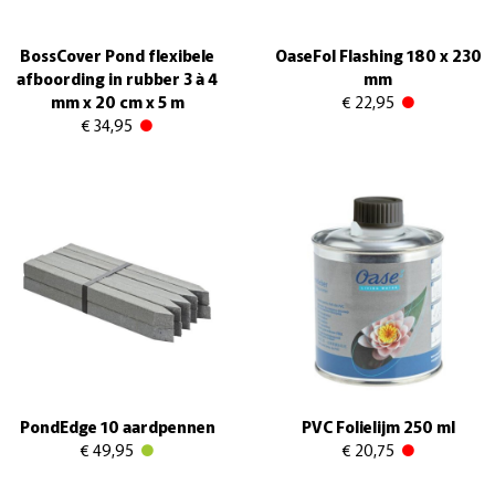
BossCover Pond flexibele
OaseFol Flashing 180 x 230
afboording in rubber 3 à 4
mm
mm x 20 cm x 5 m
€ 22,95
€ 34,95
PondEdge 10 aardpennen
PVC Folielijm 250 ml
€ 49,95
€ 20,75