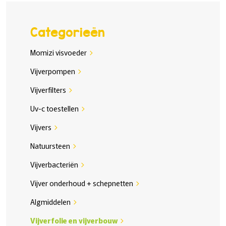
Categorieën
Momizi visvoeder
chevron_right
Vijverpompen
chevron_right
Vijverfilters
chevron_right
Uv-c toestellen
chevron_right
Vijvers
chevron_right
Natuursteen
chevron_right
Vijverbacteriën
chevron_right
Vijver onderhoud + schepnetten
chevron_right
Algmiddelen
chevron_right
Vijverfolie en vijverbouw
chevron_right