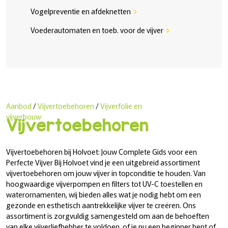
Vogelpreventie en afdeknetten
chevron_right
Voederautomaten en toeb. voor de vijver
chevron_right
Aanbod
/
Vijvertoebehoren
/
Vijverfolie en
vijverbouw
Vijvertoebehoren
Vijvertoebehoren bij Holvoet: Jouw Complete Gids voor een
Perfecte Vijver Bij Holvoet vind je een uitgebreid assortiment
vijvertoebehoren om jouw vijver in topconditie te houden. Van
hoogwaardige vijverpompen en filters tot UV-C toestellen en
waterornamenten, wij bieden alles wat je nodig hebt om een
gezonde en esthetisch aantrekkelijke vijver te creëren. Ons
assortiment is zorgvuldig samengesteld om aan de behoeften
van elke vijverliefhebber te voldoen, of je nu een beginner bent of