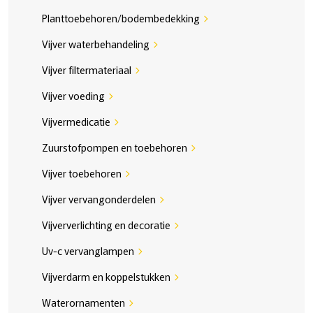
Planttoebehoren/bodembedekking
chevron_right
Vijver waterbehandeling
chevron_right
Vijver filtermateriaal
chevron_right
Vijver voeding
chevron_right
Vijvermedicatie
chevron_right
Zuurstofpompen en toebehoren
chevron_right
Vijver toebehoren
chevron_right
Vijver vervangonderdelen
chevron_right
Vijververlichting en decoratie
chevron_right
Uv-c vervanglampen
chevron_right
Vijverdarm en koppelstukken
chevron_right
Waterornamenten
chevron_right