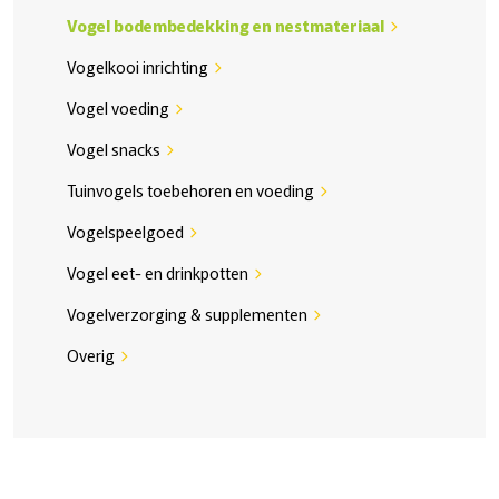
Vogel bodembedekking en nestmateriaal
chevron_right
Vogelkooi inrichting
chevron_right
Vogel voeding
chevron_right
Vogel snacks
chevron_right
Tuinvogels toebehoren en voeding
chevron_right
Vogelspeelgoed
chevron_right
Vogel eet- en drinkpotten
chevron_right
Vogelverzorging & supplementen
chevron_right
Overig
chevron_right