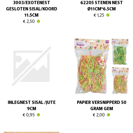
3003/EXOTENEST
62205 STENEN NEST
GESLOTEN SISAL/KOORD
Ø11CM*6.5CM
11.5CM
€ 1,25
€ 2,50
INLEGNEST SISAL /JUTE
PAPIER VERSNIPPERD 50
9CM
GRAM GEM
€ 0,95
€ 2,00