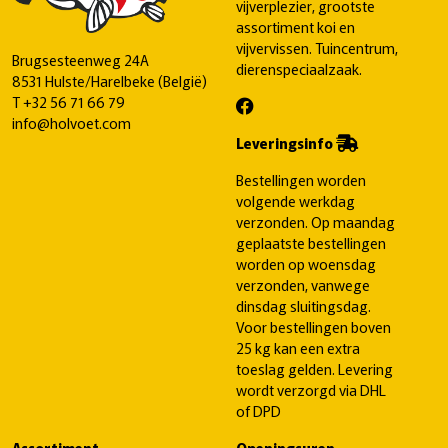
vijverplezier, grootste
assortiment koi en
vijvervissen. Tuincentrum,
Brugsesteenweg 24A
dierenspeciaalzaak.
8531 Hulste/Harelbeke (België)
T
+32 56 71 66 79
info@holvoet.com
Leveringsinfo
Bestellingen worden
volgende werkdag
verzonden. Op maandag
geplaatste bestellingen
worden op woensdag
verzonden, vanwege
dinsdag sluitingsdag.
Voor bestellingen boven
25 kg kan een extra
toeslag gelden. Levering
wordt verzorgd via DHL
of DPD
Assortiment
Openingsuren