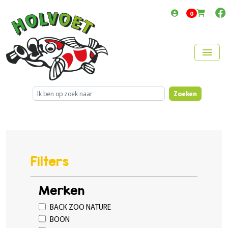
items in cart
0
menu
Zoeken
Filters
Merken
BACK ZOO NATURE
BOON