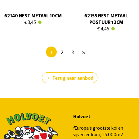
62140 NEST METAAL 10CM
62155 NEST METAAL
€ 3,45
POSTUUR 12CM
€ 4,45
1
2
3
keyboard_double_arrow_right
Terug naar aanbod
chevron_left
Holvoet
fEuropa's grootste koi en
vijvercentrum, 25.000m2