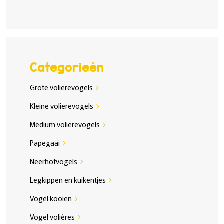
Categorieën
Grote volierevogels
chevron_right
Kleine volierevogels
chevron_right
Medium volierevogels
chevron_right
Papegaai
chevron_right
Neerhofvogels
chevron_right
Legkippen en kuikentjes
chevron_right
Vogel kooien
chevron_right
Vogel volières
chevron_right