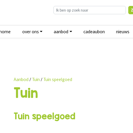
home
over ons
aanbod
cadeaubon
nieuws
Aanbod
/
Tuin
/
Tuin speelgoed
Tuin
Tuin speelgoed