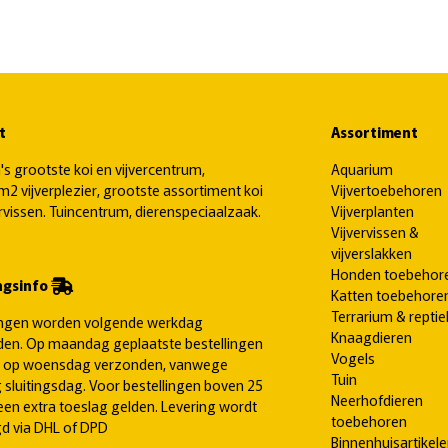
t
Assortiment
's grootste koi en vijvercentrum,
Aquarium
2 vijverplezier, grootste assortiment koi
Vijvertoebehoren
ervissen. Tuincentrum, dierenspeciaalzaak.
Vijverplanten
Vijvervissen &
vijverslakken
Honden toebehor
ngsinfo
Katten toebehore
Terrarium & reptie
ingen worden volgende werkdag
Knaagdieren
en. Op maandag geplaatste bestellingen
Vogels
 op woensdag verzonden, vanwege
Tuin
 sluitingsdag. Voor bestellingen boven 25
Neerhofdieren
een extra toeslag gelden. Levering wordt
toebehoren
d via DHL of DPD
Binnenhuisartikel