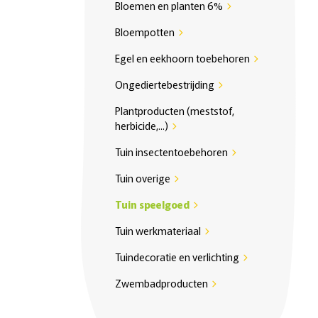
Bloemen en planten 6%
chevron_right
Bloempotten
chevron_right
Egel en eekhoorn toebehoren
chevron_right
Ongediertebestrijding
chevron_right
Plantproducten (meststof,
herbicide,...)
chevron_right
Tuin insectentoebehoren
chevron_right
Tuin overige
chevron_right
Tuin speelgoed
chevron_right
Tuin werkmateriaal
chevron_right
Tuindecoratie en verlichting
chevron_right
Zwembadproducten
chevron_right