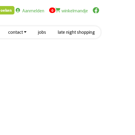
Aanmelden
winkelmandje
Zoeken
items in cart
0
contact
jobs
late night shopping