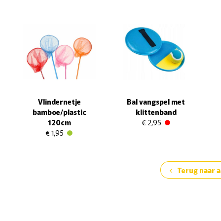
Vlindernetje
Bal vangspel met
bamboe/plastic
klittenband
120cm
€ 2,95
€ 1,95
Terug naar 
chevron_left