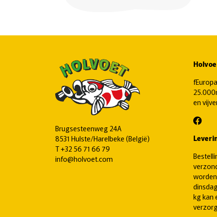
Holvoe
fEuropa
25.000m
en vijv
Brugsesteenweg 24A
Leveri
8531 Hulste/Harelbeke (België)
T
+32 56 71 66 79
Bestell
info@holvoet.com
verzond
worden
dinsdag
kg kan 
verzorg