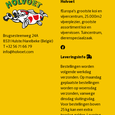
Holvoet
fEuropa's grootste koi en
vijvercentrum, 25.000m2
vijverplezier, grootste
assortiment koi en
vijvervissen. Tuincentrum,
Brugsesteenweg 24A
dierenspeciaalzaak.
8531 Hulste/Harelbeke (België)
T
+32 56 71 66 79
info@holvoet.com
Leveringsinfo
Bestellingen worden
volgende werkdag
verzonden. Op maandag
geplaatste bestellingen
worden op woensdag
verzonden, vanwege
dinsdag sluitingsdag.
Voor bestellingen boven
25 kg kan een extra
toeslag gelden. Levering