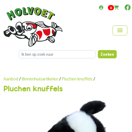
items in cart
0
menu
Zoeken
Aanbod
/
Binnenhuisartikelen
/
Pluchen knuffels
/
Pluchen knuffels