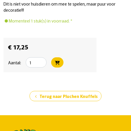
Dit is niet voor huisdieren om mee te spelen, maar puur voor
decoratie!!!
Momenteel 1 stuk(s) in voorraad. *
€ 17,25
Aantal:
Terug naar Pluchen Knuffels
chevron_left