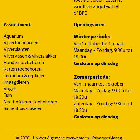
wordt verzorgd via DHL
of DPD
Assortiment
Openingsuren
Aquarium
Winterperiode:
Vijvertoebehoren
Van 1 oktober tot 1 maart
Vijverplanten
Maandag - Zondag: 9.30u tot
Vijvervissen & vijverslakken
18.00u
Honden toebehoren
Gesloten op dinsdag
Katten toebehoren
Terrarium & reptielen
Zomerperiode:
Knaagdieren
Van 1 maart tot 1 oktober
Vogels
Maandag - Vrijdag: 9.00u tot
Tuin
18.30u
Neerhofdieren toebehoren
Zaterdag - Zondag: 9.30u tot
Binnenhuisartikelen
18.30u
Gesloten op dinsdag
© 2026 - Holvoet
Algemene voorwaarden
-
Privacyverklaring
-