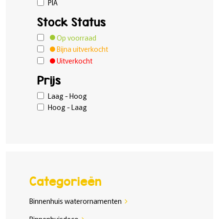
PIA
Stock Status
Op voorraad
Bijna uitverkocht
Uitverkocht
Prijs
Laag - Hoog
Hoog - Laag
Categorieën
Binnenhuis waterornamenten
chevron_right
Binnenhuisdeco