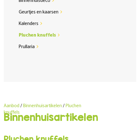
chevron_right
Geurtjes en kaarsen
chevron_right
Kalenders
chevron_right
Pluchen knuffels
chevron_right
Prullaria
chevron_right
Aanbod
/
Binnenhuisartikelen
/
Pluchen
knuffels
Binnenhuisartikelen
Pluchen knuffels