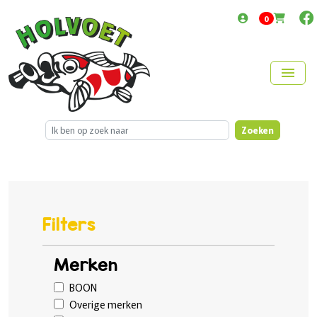
items in cart
0
menu
Zoeken
Filters
Merken
BOON
Overige merken