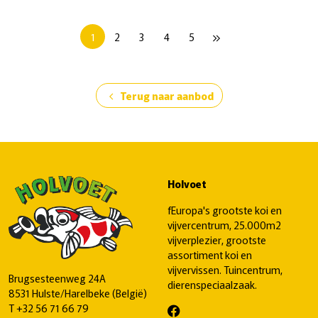
1
2
3
4
5
keyboard_double_arrow_right
Terug naar aanbod
chevron_left
Holvoet
fEuropa's grootste koi en
vijvercentrum, 25.000m2
vijverplezier, grootste
assortiment koi en
vijvervissen. Tuincentrum,
Brugsesteenweg 24A
dierenspeciaalzaak.
8531 Hulste/Harelbeke (België)
T
+32 56 71 66 79