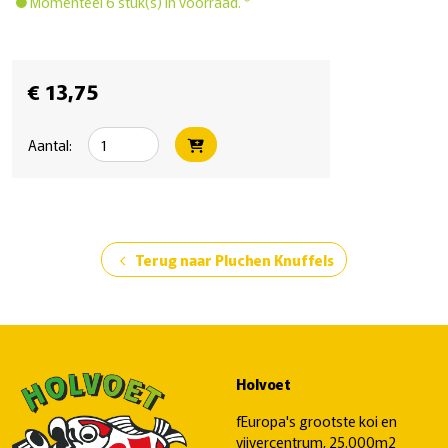
Momenteel 6 stuk(s) in voorraad. *
€ 13,75
Aantal:
Terug naar Pluchen Knuffels
chevron_left
Holvoet
fEuropa's grootste koi en
vijvercentrum, 25.000m2