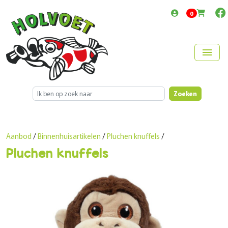
items in cart
0
menu
Zoeken
Aanbod
/
Binnenhuisartikelen
/
Pluchen knuffels
/
Pluchen knuffels