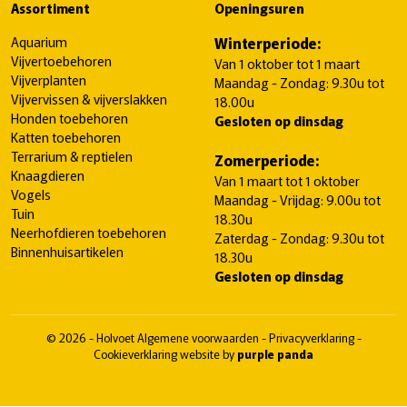
Assortiment
Openingsuren
Aquarium
Winterperiode:
Vijvertoebehoren
Van 1 oktober tot 1 maart
Vijverplanten
Maandag - Zondag: 9.30u tot
Vijvervissen & vijverslakken
18.00u
Honden toebehoren
Gesloten op dinsdag
Katten toebehoren
Terrarium & reptielen
Zomerperiode:
Knaagdieren
Van 1 maart tot 1 oktober
Vogels
Maandag - Vrijdag: 9.00u tot
Tuin
18.30u
Neerhofdieren toebehoren
Zaterdag - Zondag: 9.30u tot
Binnenhuisartikelen
18.30u
Gesloten op dinsdag
© 2026 - Holvoet
Algemene voorwaarden
-
Privacyverklaring
-
Cookieverklaring
website by
purple panda