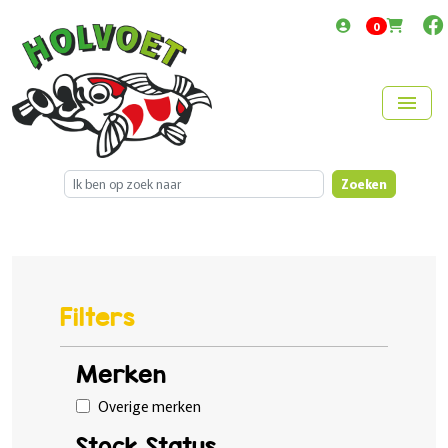
items in cart
0
menu
Zoeken
Filters
Merken
Overige merken
Stock Status