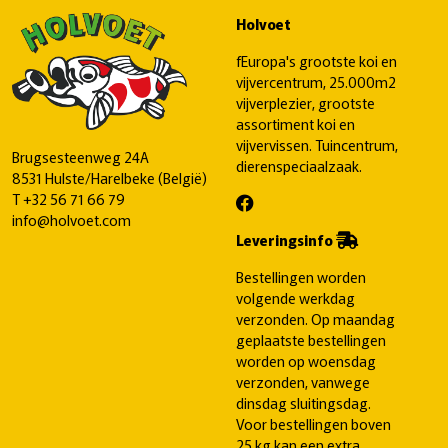
Holvoet
fEuropa's grootste koi en
vijvercentrum, 25.000m2
vijverplezier, grootste
assortiment koi en
vijvervissen. Tuincentrum,
Brugsesteenweg 24A
dierenspeciaalzaak.
8531 Hulste/Harelbeke (België)
T
+32 56 71 66 79
info@holvoet.com
Leveringsinfo
Bestellingen worden
volgende werkdag
verzonden. Op maandag
geplaatste bestellingen
worden op woensdag
verzonden, vanwege
dinsdag sluitingsdag.
Voor bestellingen boven
25 kg kan een extra