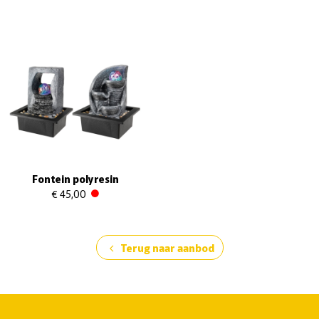
Fontein polyresin
€ 45,00
Terug naar aanbod
chevron_left