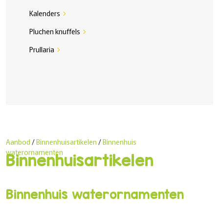
Kalenders
chevron_right
Pluchen knuffels
chevron_right
Prullaria
chevron_right
Aanbod
/
Binnenhuisartikelen
/
Binnenhuis
waterornamenten
Binnenhuisartikelen
Binnenhuis waterornamenten