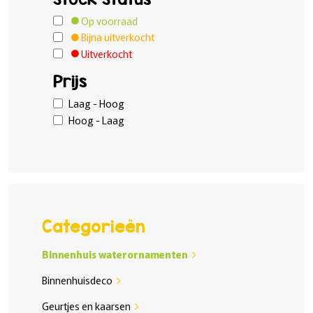
Op voorraad
Bijna uitverkocht
Uitverkocht
Prijs
Laag - Hoog
Hoog - Laag
Categorieën
Binnenhuis waterornamenten
chevron_right
Binnenhuisdeco
chevron_right
Geurtjes en kaarsen
chevron_right