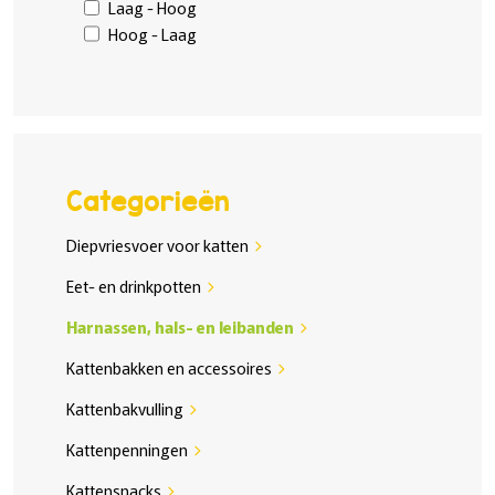
Laag - Hoog
Hoog - Laag
Categorieën
Diepvriesvoer voor katten
chevron_right
Eet- en drinkpotten
chevron_right
Harnassen, hals- en leibanden
chevron_right
Kattenbakken en accessoires
chevron_right
Kattenbakvulling
chevron_right
Kattenpenningen
chevron_right
Kattensnacks
chevron_right