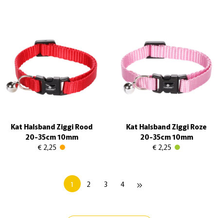
Kat Halsband Ziggi Rood
Kat Halsband Ziggi Roze
20-35cm 10mm
20-35cm 10mm
€ 2,25
€ 2,25
1
2
3
4
keyboard_double_arrow_right