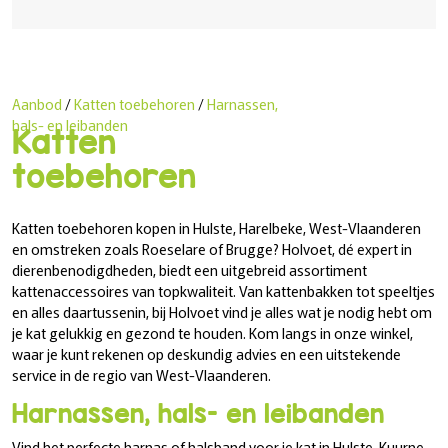
Aanbod
/
Katten toebehoren
/
Harnassen,
hals- en leibanden
Katten
toebehoren
Katten toebehoren kopen in Hulste, Harelbeke, West-Vlaanderen
en omstreken zoals Roeselare of Brugge? Holvoet, dé expert in
dierenbenodigdheden, biedt een uitgebreid assortiment
kattenaccessoires van topkwaliteit. Van kattenbakken tot speeltjes
en alles daartussenin, bij Holvoet vind je alles wat je nodig hebt om
je kat gelukkig en gezond te houden. Kom langs in onze winkel,
waar je kunt rekenen op deskundig advies en een uitstekende
service in de regio van West-Vlaanderen.
Harnassen, hals- en leibanden
Vind het perfecte harnas of halsband voor je kat in Hulste, Kuurne,