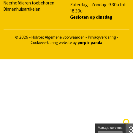
Neerhofdieren toebehoren
Zaterdag - Zondag: 9.30u tot
Binnenhuisartikelen
18.30u
Gesloten op dinsdag
© 2026 - Holvoet
Algemene voorwaarden
-
Privacyverklaring
-
Cookieverklaring
website by
purple panda
Manage services