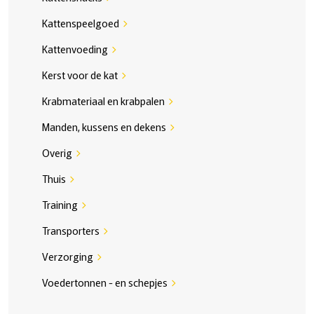
Kattenspeelgoed
chevron_right
Kattenvoeding
chevron_right
Kerst voor de kat
chevron_right
Krabmateriaal en krabpalen
chevron_right
Manden, kussens en dekens
chevron_right
Overig
chevron_right
Thuis
chevron_right
Training
chevron_right
Transporters
chevron_right
Verzorging
chevron_right
Voedertonnen - en schepjes
chevron_right