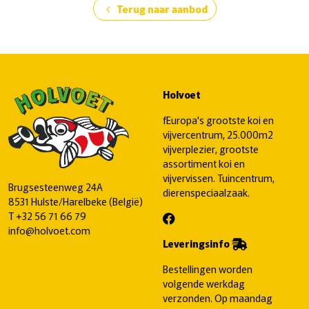
Terug naar aanbod
chevron_left
Holvoet
fEuropa's grootste koi en
vijvercentrum, 25.000m2
vijverplezier, grootste
assortiment koi en
vijvervissen. Tuincentrum,
Brugsesteenweg 24A
dierenspeciaalzaak.
8531 Hulste/Harelbeke (België)
T
+32 56 71 66 79
info@holvoet.com
Leveringsinfo
Bestellingen worden
volgende werkdag
verzonden. Op maandag