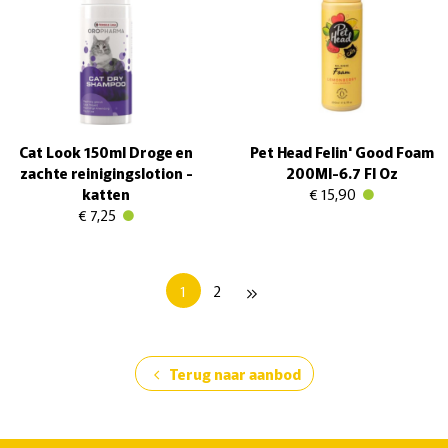
Cat Look 150ml Droge en
Pet Head Felin' Good Foam
zachte reinigingslotion -
200Ml-6.7 Fl Oz
katten
€ 15,90
€ 7,25
1
2
keyboard_double_arrow_right
Terug naar aanbod
chevron_left