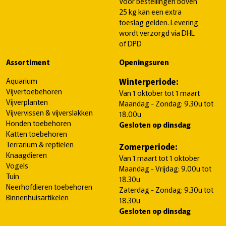
Voor bestellingen boven
25 kg kan een extra
toeslag gelden. Levering
wordt verzorgd via DHL
of DPD
Assortiment
Openingsuren
Aquarium
Winterperiode:
Vijvertoebehoren
Van 1 oktober tot 1 maart
Vijverplanten
Maandag - Zondag: 9.30u tot
Vijvervissen & vijverslakken
18.00u
Honden toebehoren
Gesloten op dinsdag
Katten toebehoren
Terrarium & reptielen
Zomerperiode:
Knaagdieren
Van 1 maart tot 1 oktober
Vogels
Maandag - Vrijdag: 9.00u tot
Tuin
18.30u
Neerhofdieren toebehoren
Zaterdag - Zondag: 9.30u tot
Binnenhuisartikelen
18.30u
Gesloten op dinsdag