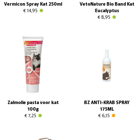
Vermicon Spray Kat 250ml
VetoNature Bio Band Kat
€ 14,95
Eucalyptus
€ 8,95
Zalmolie pasta voor kat
BZ ANTI-KRAB SPRAY
100g
175ML
€ 7,25
€ 6,15