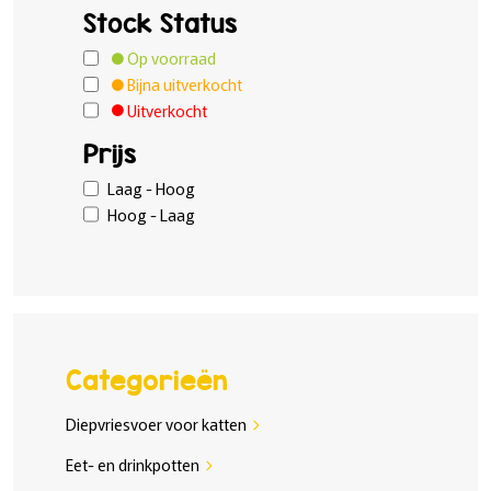
Stock Status
Op voorraad
Bijna uitverkocht
Uitverkocht
Prijs
Laag - Hoog
Hoog - Laag
Categorieën
Diepvriesvoer voor katten
chevron_right
Eet- en drinkpotten
chevron_right