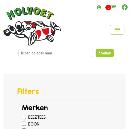
items in cart
0
menu
Zoeken
Filters
Merken
BEEZTEES
BOON