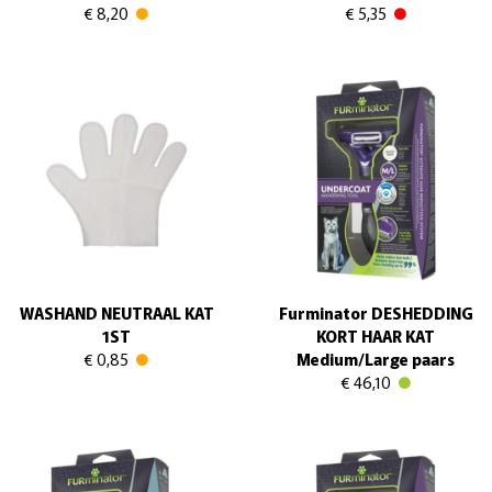
€ 8,20
€ 5,35
WASHAND NEUTRAAL KAT
Furminator DESHEDDING
1ST
KORT HAAR KAT
€ 0,85
Medium/Large paars
€ 46,10