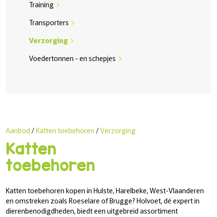
Training
chevron_right
Transporters
chevron_right
Verzorging
chevron_right
Voedertonnen - en schepjes
chevron_right
Aanbod
/
Katten toebehoren
/
Verzorging
Katten
toebehoren
Katten toebehoren kopen in Hulste, Harelbeke, West-Vlaanderen
en omstreken zoals Roeselare of Brugge? Holvoet, dé expert in
dierenbenodigdheden, biedt een uitgebreid assortiment