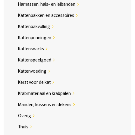
Harnassen, hals- en leibanden
chevron_right
Kattenbakken en accessoires
chevron_right
Kattenbakvulling
chevron_right
Kattenpenningen
chevron_right
Kattensnacks
chevron_right
Kattenspeelgoed
chevron_right
Kattenvoeding
chevron_right
Kerst voor de kat
chevron_right
Krabmateriaal en krabpalen
chevron_right
Manden, kussens en dekens
chevron_right
Overig
chevron_right
Thuis
chevron_right