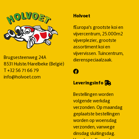
Holvoet
fEuropa's grootste koi en
vijvercentrum, 25.000m2
vijverplezier, grootste
assortiment koi en
vijvervissen. Tuincentrum,
Brugsesteenweg 24A
dierenspeciaalzaak.
8531 Hulste/Harelbeke (België)
T
+32 56 71 66 79
info@holvoet.com
Leveringsinfo
Bestellingen worden
volgende werkdag
verzonden. Op maandag
geplaatste bestellingen
worden op woensdag
verzonden, vanwege
dinsdag sluitingsdag.