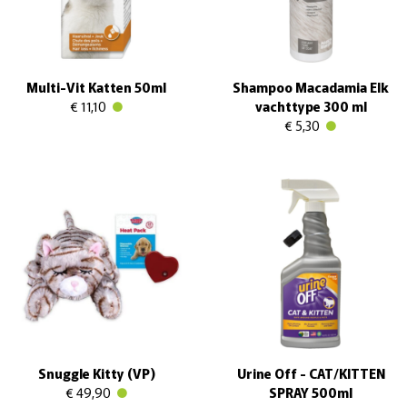
Multi-Vit Katten 50ml
Shampoo Macadamia Elk
€ 11,10
vachttype 300 ml
€ 5,30
Snuggle Kitty (VP)
Urine Off - CAT/KITTEN
€ 49,90
SPRAY 500ml