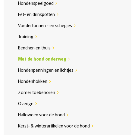
Hondenspeelgoed
chevron_right
Eet- en drinkpotten
chevron_right
Voedertonnen - en schepjes
chevron_right
Training
chevron_right
Benchen en thuis
chevron_right
Met de hond onderweg
chevron_right
Hondenpenningen en lichtjes
chevron_right
Hondenhokken
chevron_right
Zomer toebehoren
chevron_right
Overige
chevron_right
Halloween voor de hond
chevron_right
Kerst- & winterartikelen voor de hond
chevron_right