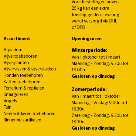
Voor bestellingen boven
25 kg kan een extra
toeslag gelden. Levering
wordt verzorgd via DHL
of DPD
Assortiment
Openingsuren
Aquarium
Winterperiode:
Vijvertoebehoren
Van 1 oktober tot 1 maart
Vijverplanten
Maandag - Zondag: 9.30u tot
Vijvervissen & vijverslakken
18.00u
Honden toebehoren
Gesloten op dinsdag
Katten toebehoren
Terrarium & reptielen
Zomerperiode:
Knaagdieren
Van 1 maart tot 1 oktober
Vogels
Maandag - Vrijdag: 9.00u tot
Tuin
18.30u
Neerhofdieren toebehoren
Zaterdag - Zondag: 9.30u tot
Binnenhuisartikelen
18.30u
Gesloten op dinsdag