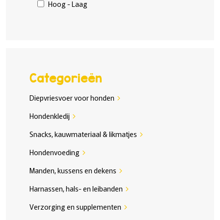
Hoog - Laag
Categorieën
Diepvriesvoer voor honden
chevron_right
Hondenkledij
chevron_right
Snacks, kauwmateriaal & likmatjes
chevron_right
Hondenvoeding
chevron_right
Manden, kussens en dekens
chevron_right
Harnassen, hals- en leibanden
chevron_right
Verzorging en supplementen
chevron_right