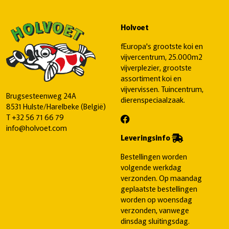
Holvoet
fEuropa's grootste koi en
vijvercentrum, 25.000m2
vijverplezier, grootste
assortiment koi en
vijvervissen. Tuincentrum,
Brugsesteenweg 24A
dierenspeciaalzaak.
8531 Hulste/Harelbeke (België)
T
+32 56 71 66 79
info@holvoet.com
Leveringsinfo
Bestellingen worden
volgende werkdag
verzonden. Op maandag
geplaatste bestellingen
worden op woensdag
verzonden, vanwege
dinsdag sluitingsdag.