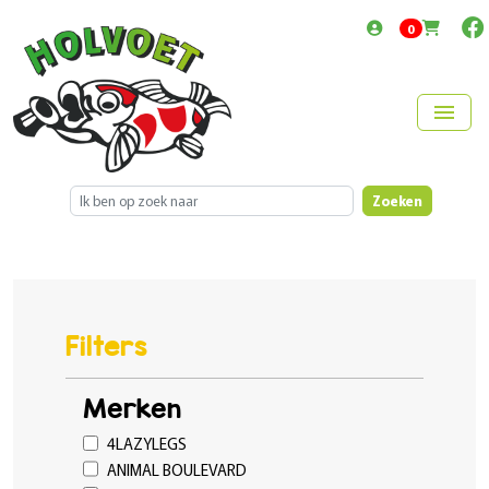
items in cart
0
menu
Zoeken
Filters
Merken
4LAZYLEGS
ANIMAL BOULEVARD