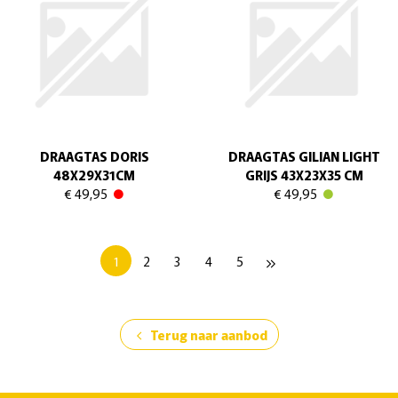
DRAAGTAS DORIS
DRAAGTAS GILIAN LIGHT
48X29X31CM
GRIJS 43X23X35 CM
€ 49,95
€ 49,95
1
2
3
4
5
keyboard_double_arrow_right
Terug naar aanbod
chevron_left