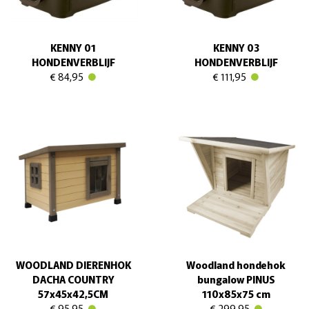
KENNY 01
KENNY 03
HONDENVERBLIJF
HONDENVERBLIJF
€ 84,95
€ 111,95
WOODLAND DIERENHOK
Woodland hondehok
DACHA COUNTRY
bungalow PINUS
57x45x42,5CM
110x85x75 cm
€ 95,95
€ 299,95