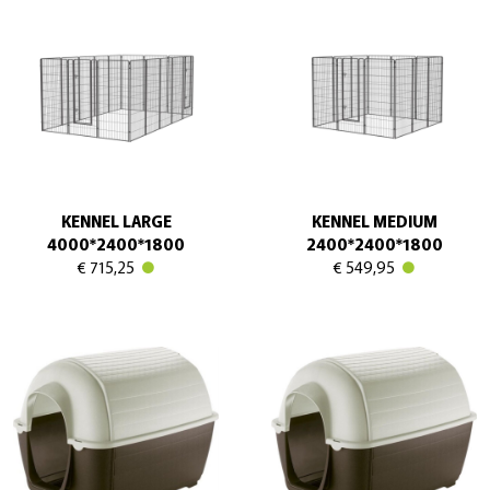
KENNEL LARGE
KENNEL MEDIUM
4000*2400*1800
2400*2400*1800
€ 715,25
€ 549,95