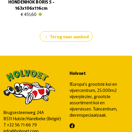
HONDENHOK BORIS 5 -
163x106x116cm
€ 451,60
Terug naar aanbod
chevron_left
Holvoet
fEuropa's grootste koi en
vijvercentrum, 25.000m2
vijverplezier, grootste
assortiment koi en
vijvervissen. Tuincentrum,
Brugsesteenweg 24A
dierenspeciaalzaak.
8531 Hulste/Harelbeke (België)
T
+32 56 71 66 79
info@holvoet.com