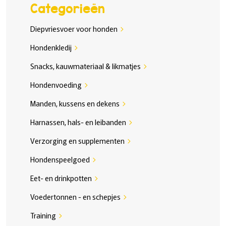
Categorieën
Diepvriesvoer voor honden
chevron_right
Hondenkledij
chevron_right
Snacks, kauwmateriaal & likmatjes
chevron_right
Hondenvoeding
chevron_right
Manden, kussens en dekens
chevron_right
Harnassen, hals- en leibanden
chevron_right
Verzorging en supplementen
chevron_right
Hondenspeelgoed
chevron_right
Eet- en drinkpotten
chevron_right
Voedertonnen - en schepjes
chevron_right
Training
chevron_right