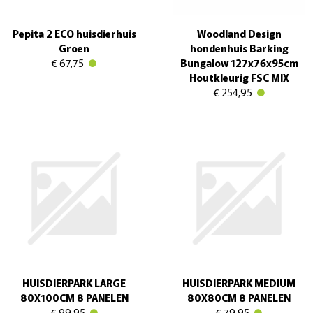
Pepita 2 ECO huisdierhuis
Woodland Design
Groen
hondenhuis Barking
€ 67,75
Bungalow 127x76x95cm
Houtkleurig FSC MIX
€ 254,95
HUISDIERPARK LARGE
HUISDIERPARK MEDIUM
80X100CM 8 PANELEN
80X80CM 8 PANELEN
€ 99,95
€ 79,95