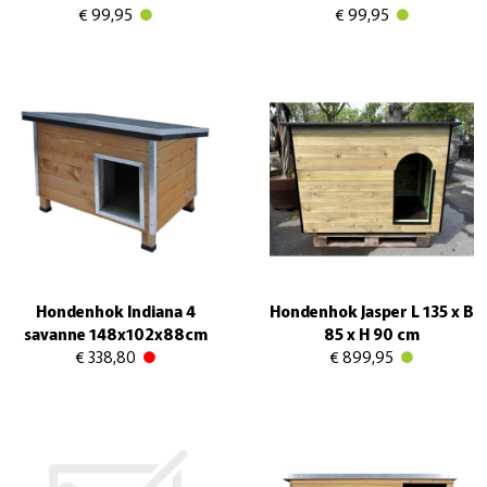
€ 99,95
€ 99,95
Hondenhok Indiana 4
Hondenhok Jasper L 135 x B
savanne 148x102x88cm
85 x H 90 cm
€ 338,80
€ 899,95