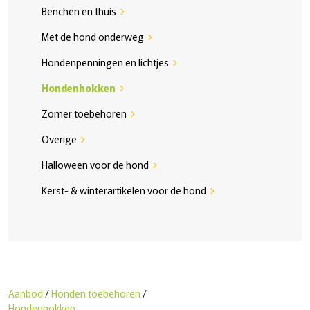
Benchen en thuis
chevron_right
Met de hond onderweg
chevron_right
Hondenpenningen en lichtjes
chevron_right
Hondenhokken
chevron_right
Zomer toebehoren
chevron_right
Overige
chevron_right
Halloween voor de hond
chevron_right
Kerst- & winterartikelen voor de hond
chevron_right
Aanbod
/
Honden toebehoren
/
Hondenhokken