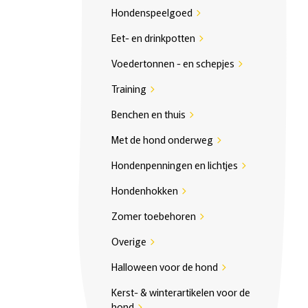
Hondenspeelgoed
chevron_right
Eet- en drinkpotten
chevron_right
Voedertonnen - en schepjes
chevron_right
Training
chevron_right
Benchen en thuis
chevron_right
Met de hond onderweg
chevron_right
Hondenpenningen en lichtjes
chevron_right
Hondenhokken
chevron_right
Zomer toebehoren
chevron_right
Overige
chevron_right
Halloween voor de hond
chevron_right
Kerst- & winterartikelen voor de
hond
chevron_right