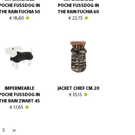
POCHE FUSSDOG IN
POCHE FUSSDOG IN
THE RAIN FUCHIA 50
THE RAIN FUCHIA 60
€ 18,60
€ 22,75
IMPERMEABLE
JACKET CHIEF CM.20
POCHE FUSSDOG IN
€ 35,15
THE RAIN ZWART 45
€ 17,65
5
keyboard_double_arrow_right