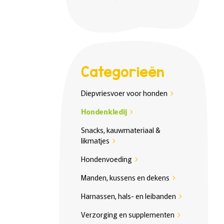
Categorieën
Diepvriesvoer voor honden
chevron_right
Hondenkledij
chevron_right
Snacks, kauwmateriaal &
likmatjes
chevron_right
Hondenvoeding
chevron_right
Manden, kussens en dekens
chevron_right
Harnassen, hals- en leibanden
chevron_right
Verzorging en supplementen
chevron_right