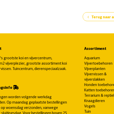
Terug naar 
chevron_left
t
Assortiment
's grootste koi en vijvercentrum,
Aquarium
2 vijverplezier, grootste assortiment koi
Vijvertoebehoren
ervissen. Tuincentrum, dierenspeciaalzaak.
Vijverplanten
Vijvervissen &
vijverslakken
Honden toebehor
ngsinfo
Katten toebehore
Terrarium & reptie
ingen worden volgende werkdag
Knaagdieren
en. Op maandag geplaatste bestellingen
Vogels
 op woensdag verzonden, vanwege
Tuin
 sluitingsdag. Voor bestellingen boven 25