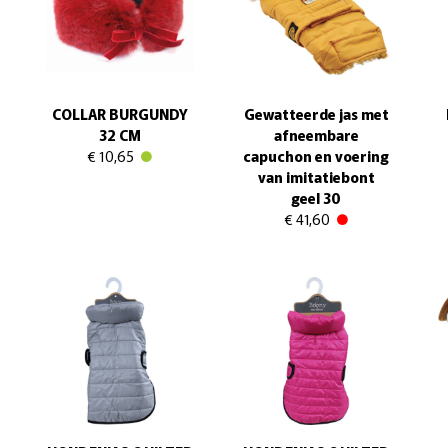
COLLAR BURGUNDY
Gewatteerde jas met
32 CM
afneembare
€ 10,65
capuchon en voering
van imitatiebont
geel 30
€ 41,60