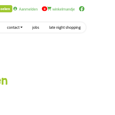
Aanmelden
winkelmandje
Zoeken
items in cart
0
contact
jobs
late night shopping
en