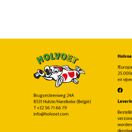
Holvoe
fEuropa
25.000m
en vijv
Brugsesteenweg 24A
Leveri
8531 Hulste/Harelbeke (België)
T
+32 56 71 66 79
Bestell
info@holvoet.com
verzond
worden
dinsdag