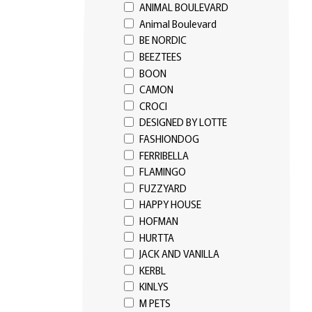
ANIMAL BOULEVARD
Animal Boulevard
BE NORDIC
BEEZTEES
BOON
CAMON
CROCI
DESIGNED BY LOTTE
FASHIONDOG
FERRIBELLA
FLAMINGO
FUZZYARD
HAPPY HOUSE
HOFMAN
HURTTA
JACK AND VANILLA
KERBL
KINLYS
M PETS