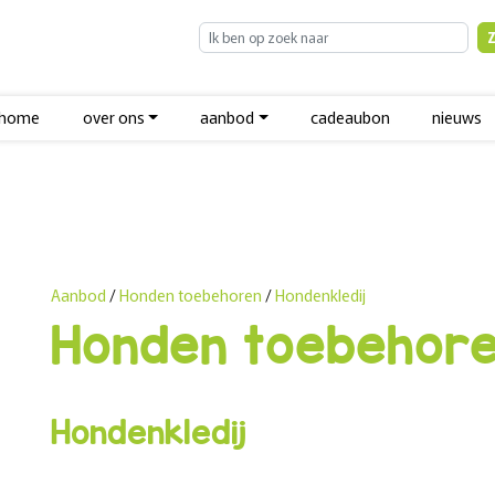
home
over ons
aanbod
cadeaubon
nieuws
Aanbod
/
Honden toebehoren
/
Hondenkledij
Honden toebehor
Hondenkledij