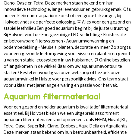
Ciano, Oase en Tetra. Deze merken staan bekend om hun
innovatieve technologie, lange levensduur en gebruiksgemak. Of u
nu een klein nano-aquarium zoekt of een grote blikvanger, bij
Holvoet vindt u de perfecte oplossing. 💡 Alles voor een gezond en
stabiel leefmilieu Een goed aquarium begint bij de juiste uitrusting.
Bij Holvoet vindt u: • Energiezuinige LED-verlichting • Fluisterstille
en betrouwbare filtersystemen • Aquariumverwarming en
bodembedekking • Meubels, planten, decoratie en meer Zo zorgt u
voor een gezonde leefomgeving voor vissen en planten en geniet
u van een stabiel ecosysteem in uw huiskamer. 🛒 Online bestellen
of langskomen in de winkel Klaar om uw aquariumavontuur te
starten? Bestel eenvoudig via onze webshop of bezoek onze
aquariumwinkel in Hulste voor persoonlijk advies. Ons team staat
voor u klaar met jarenlange ervaring en passie voor het vak.
Aquarium filtermateriaal
Voor een gezond en helder aquarium is kwalitatief filtermateriaal
essentieel. Bij Holvoet bieden we een uitgebreid assortiment
aquarium filtermaterialen van topmerken zoals EHEIM, Fluval, JBL,
Tetra, Oase, Superfish, Ciano, Zoobest, Aqua Della en Aquatlantis.
Deze merken staan bekend om hun betrouwbaarheid, efficiëntie