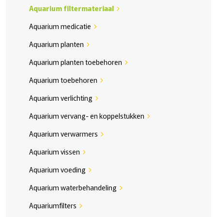
Aquarium filtermateriaal
chevron_right
Aquarium medicatie
chevron_right
Aquarium planten
chevron_right
Aquarium planten toebehoren
chevron_right
Aquarium toebehoren
chevron_right
Aquarium verlichting
chevron_right
Aquarium vervang- en koppelstukken
chevron_right
Aquarium verwarmers
chevron_right
Aquarium vissen
chevron_right
Aquarium voeding
chevron_right
Aquarium waterbehandeling
chevron_right
Aquariumfilters
chevron_right