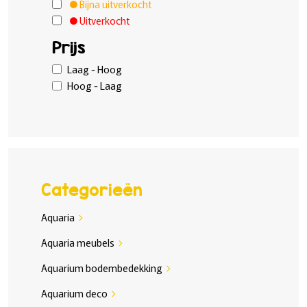
Bijna uitverkocht
Uitverkocht
Prijs
Laag - Hoog
Hoog - Laag
Categorieën
Aquaria
chevron_right
Aquaria meubels
chevron_right
Aquarium bodembedekking
chevron_right
Aquarium deco
chevron_right