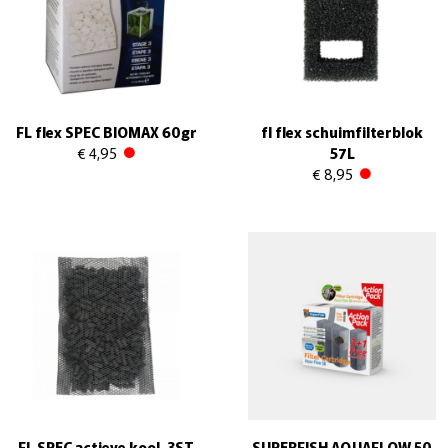
FL flex SPEC BIOMAX 60gr
fl flex schuimfilterblok
€ 4,95
57L
€ 8,95
FL SPEC actieve kool, 3ST
SUPERFISH AQUAFLOW 50