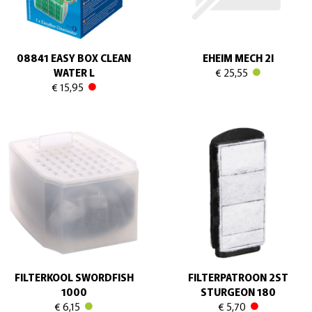
08841 EASY BOX CLEAN
EHEIM MECH 2l
WATER L
€ 25,55
€ 15,95
FILTERKOOL SWORDFISH
FILTERPATROON 2ST
1000
STURGEON 180
€ 6,15
€ 5,70