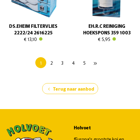
DS.EHEIM FILTERVLIES
EH.R.C REINIGING
2222/24 2616225
HOEKSPONS 359 1003
€ 13,10
€ 5,95
1
2
3
4
5
keyboard_double_arrow_right
Terug naar aanbod
chevron_left
Holvoet
fEuropa's grootste koi en