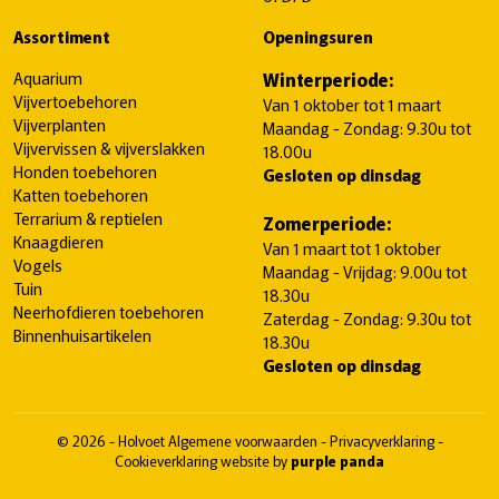
Assortiment
Openingsuren
Aquarium
Winterperiode:
Vijvertoebehoren
Van 1 oktober tot 1 maart
Vijverplanten
Maandag - Zondag: 9.30u tot
Vijvervissen & vijverslakken
18.00u
Honden toebehoren
Gesloten op dinsdag
Katten toebehoren
Terrarium & reptielen
Zomerperiode:
Knaagdieren
Van 1 maart tot 1 oktober
Vogels
Maandag - Vrijdag: 9.00u tot
Tuin
18.30u
Neerhofdieren toebehoren
Zaterdag - Zondag: 9.30u tot
Binnenhuisartikelen
18.30u
Gesloten op dinsdag
© 2026 - Holvoet
Algemene voorwaarden
-
Privacyverklaring
-
Cookieverklaring
website by
purple panda