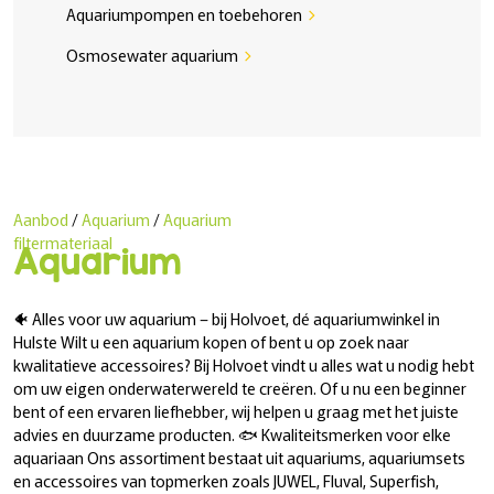
Aquariumpompen en toebehoren
chevron_right
Osmosewater aquarium
chevron_right
Aanbod
/
Aquarium
/
Aquarium
filtermateriaal
Aquarium
🐠 Alles voor uw aquarium – bij Holvoet, dé aquariumwinkel in
Hulste Wilt u een aquarium kopen of bent u op zoek naar
kwalitatieve accessoires? Bij Holvoet vindt u alles wat u nodig hebt
om uw eigen onderwaterwereld te creëren. Of u nu een beginner
bent of een ervaren liefhebber, wij helpen u graag met het juiste
advies en duurzame producten. 🐟 Kwaliteitsmerken voor elke
aquariaan Ons assortiment bestaat uit aquariums, aquariumsets
en accessoires van topmerken zoals JUWEL, Fluval, Superfish,