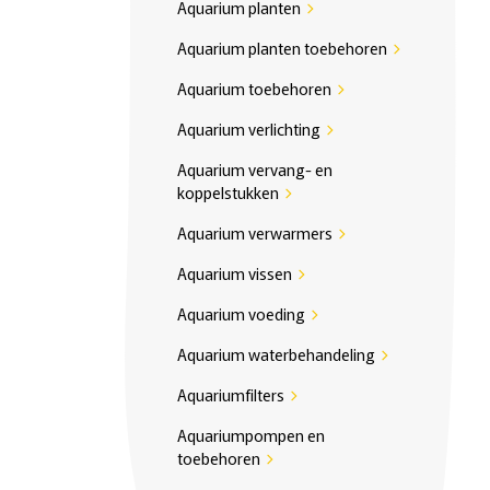
Aquarium planten
chevron_right
Aquarium planten toebehoren
chevron_right
Aquarium toebehoren
chevron_right
Aquarium verlichting
chevron_right
Aquarium vervang- en
koppelstukken
chevron_right
Aquarium verwarmers
chevron_right
Aquarium vissen
chevron_right
Aquarium voeding
chevron_right
Aquarium waterbehandeling
chevron_right
Aquariumfilters
chevron_right
Aquariumpompen en
toebehoren
chevron_right