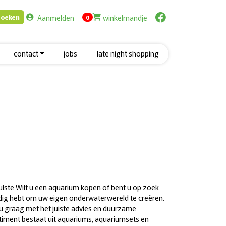
Aanmelden
winkelmandje
Zoeken
items in cart
0
contact
jobs
late night shopping
Hulste Wilt u een aquarium kopen of bent u op zoek
 nodig hebt om uw eigen onderwaterwereld te creëren.
n u graag met het juiste advies en duurzame
timent bestaat uit aquariums, aquariumsets en