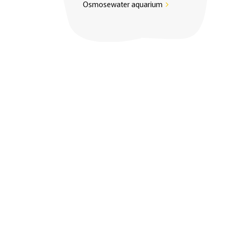
Osmosewater aquarium
chevron_right