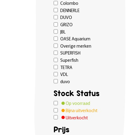
Colombo
DENNERLE
DUVO
GRIZO
JBL
OASE Aquarium
Overige merken
SUPERFISH
Superfish
TETRA
VDL
duvo
Stock Status
Op voorraad
Bijna uitverkocht
Uitverkocht
Prijs