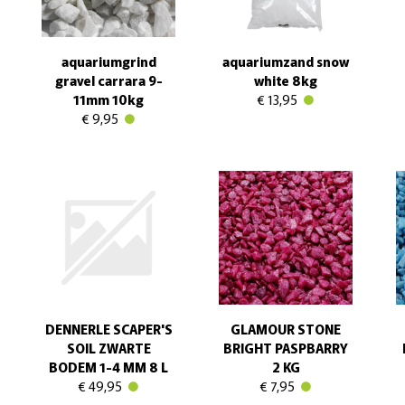
aquariumgrind
aquariumzand snow
gravel carrara 9-
white 8kg
11mm 10kg
€ 13,95
€ 9,95
DENNERLE SCAPER'S
GLAMOUR STONE
SOIL ZWARTE
BRIGHT PASPBARRY
BODEM 1-4 MM 8 L
2 KG
€ 49,95
€ 7,95