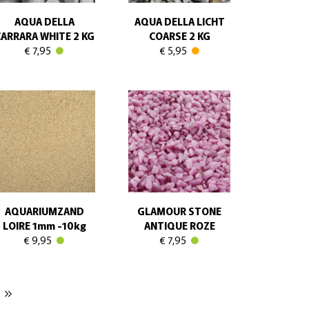
AQUA DELLA
AQUA DELLA LICHT
ARRARA WHITE 2 KG
COARSE 2 KG
€ 7,95
€ 5,95
AQUARIUMZAND
GLAMOUR STONE
LOIRE 1mm -10kg
ANTIQUE ROZE
€ 9,95
€ 7,95
keyboard_double_arrow_right