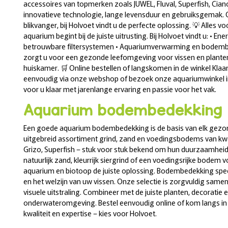
accessoires van topmerken zoals JUWEL, Fluval, Superfish, Ci
innovatieve technologie, lange levensduur en gebruiksgemak. 
blikvanger, bij Holvoet vindt u de perfecte oplossing. 💡 Alles 
aquarium begint bij de juiste uitrusting. Bij Holvoet vindt u: • Ene
betrouwbare filtersystemen • Aquariumverwarming en bodembe
zorgt u voor een gezonde leefomgeving voor vissen en planten
huiskamer. 🛒 Online bestellen of langskomen in de winkel Kla
eenvoudig via onze webshop of bezoek onze aquariumwinkel in 
voor u klaar met jarenlange ervaring en passie voor het vak.
Aquarium bodembedekking
Een goede aquarium bodembedekking is de basis van elk gezond
uitgebreid assortiment grind, zand en voedingsbodems van kw
Grizo, Superfish – stuk voor stuk bekend om hun duurzaamheid
natuurlijk zand, kleurrijk siergrind of een voedingsrijke bodem 
aquarium en biotoop de juiste oplossing. Bodembedekking speelt
en het welzijn van uw vissen. Onze selectie is zorgvuldig sameng
visuele uitstraling. Combineer met de juiste planten, decoratie 
onderwateromgeving. Bestel eenvoudig online of kom langs in 
kwaliteit en expertise – kies voor Holvoet.