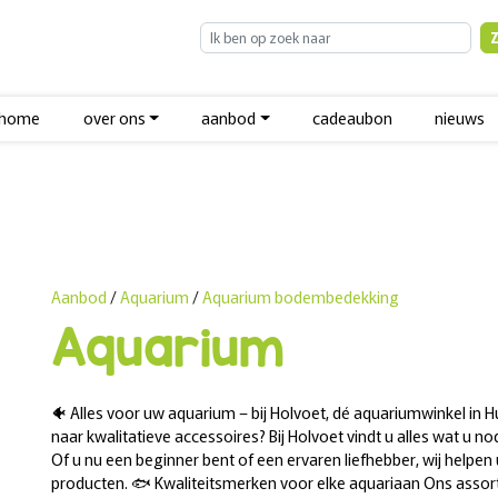
home
over ons
aanbod
cadeaubon
nieuws
Aanbod
/
Aquarium
/
Aquarium bodembedekking
Aquarium
🐠 Alles voor uw aquarium – bij Holvoet, dé aquariumwinkel in 
naar kwalitatieve accessoires? Bij Holvoet vindt u alles wat u
Of u nu een beginner bent of een ervaren liefhebber, wij helpe
producten. 🐟 Kwaliteitsmerken voor elke aquariaan Ons assor