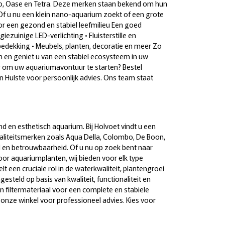
ano, Oase en Tetra. Deze merken staan bekend om hun
Of u nu een klein nano-aquarium zoekt of een grote
voor een gezond en stabiel leefmilieu Een goed
rgiezuinige LED-verlichting • Fluisterstille en
dekking • Meubels, planten, decoratie en meer Zo
 en geniet u van een stabiel ecosysteem in uw
ar om uw aquariumavontuur te starten? Bestel
Hulste voor persoonlijk advies. Ons team staat
 en esthetisch aquarium. Bij Holvoet vindt u een
aliteitsmerken zoals Aqua Della, Colombo, De Boon,
 en betrouwbaarheid. Of u nu op zoek bent naar
voor aquariumplanten, wij bieden voor elk type
 een cruciale rol in de waterkwaliteit, plantengroei
esteld op basis van kwaliteit, functionaliteit en
en filtermateriaal voor een complete en stabiele
onze winkel voor professioneel advies. Kies voor