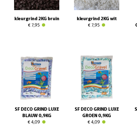
kleurgrind 2KG bruin
kleurgrind 2KG wit
€ 7,95
€ 7,95
SF DECO GRIND LUXE
SF DECO GRIND LUXE
S
BLAUW 0,9KG
GROEN 0,9KG
€ 4,09
€ 4,09