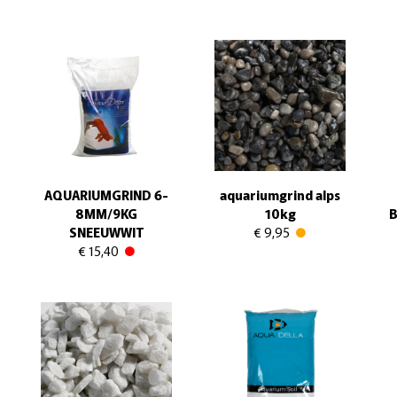
AQUARIUMGRIND 6-
aquariumgrind alps
8MM/9KG
10kg
B
SNEEUWWIT
€ 9,95
€ 15,40