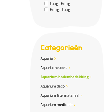
Laag - Hoog
Hoog - Laag
Categorieën
Aquaria
chevron_right
Aquaria meubels
chevron_right
Aquarium bodembedekking
chevron_right
Aquarium deco
chevron_right
Aquarium filtermateriaal
chevron_right
Aquarium medicatie
chevron_right