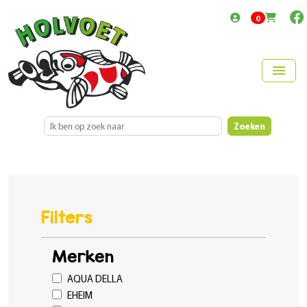
items in cart
0
menu
Zoeken
Filters
Merken
AQUA DELLA
EHEIM