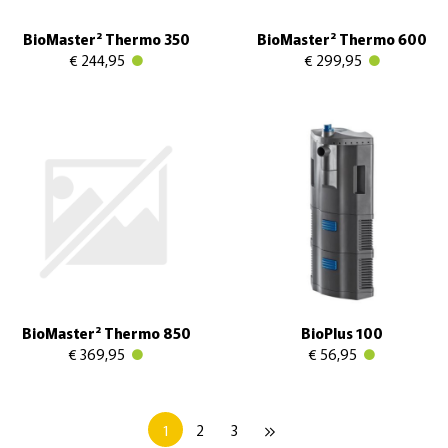
BioMaster² Thermo 350
BioMaster² Thermo 600
€ 244,95
€ 299,95
BioMaster² Thermo 850
BioPlus 100
€ 369,95
€ 56,95
1
2
3
keyboard_double_arrow_right