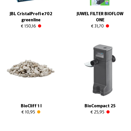
JBL CristalProfi e702
JUWEL FILTER BIOFLOW
greenline
ONE
€ 150,16
€ 31,70
BioCliff 1 l
BioCompact 25
€ 10,95
€ 25,95