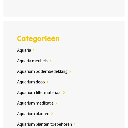
Categorieën
Aquaria
chevron_right
Aquaria meubels
chevron_right
Aquarium bodembedekking
chevron_right
Aquarium deco
chevron_right
Aquarium filtermateriaal
chevron_right
Aquarium medicatie
chevron_right
Aquarium planten
chevron_right
Aquarium planten toebehoren
chevron_right