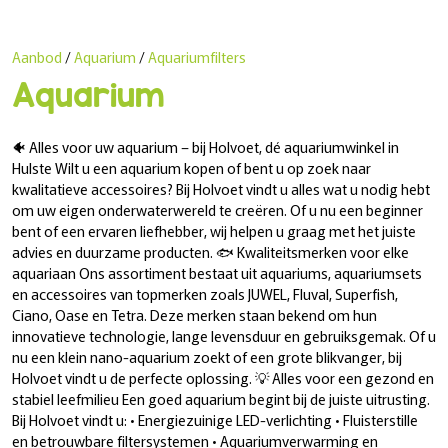
Aanbod
/
Aquarium
/
Aquariumfilters
Aquarium
🐠 Alles voor uw aquarium – bij Holvoet, dé aquariumwinkel in
Hulste Wilt u een aquarium kopen of bent u op zoek naar
kwalitatieve accessoires? Bij Holvoet vindt u alles wat u nodig hebt
om uw eigen onderwaterwereld te creëren. Of u nu een beginner
bent of een ervaren liefhebber, wij helpen u graag met het juiste
advies en duurzame producten. 🐟 Kwaliteitsmerken voor elke
aquariaan Ons assortiment bestaat uit aquariums, aquariumsets
en accessoires van topmerken zoals JUWEL, Fluval, Superfish,
Ciano, Oase en Tetra. Deze merken staan bekend om hun
innovatieve technologie, lange levensduur en gebruiksgemak. Of u
nu een klein nano-aquarium zoekt of een grote blikvanger, bij
Holvoet vindt u de perfecte oplossing. 💡 Alles voor een gezond en
stabiel leefmilieu Een goed aquarium begint bij de juiste uitrusting.
Bij Holvoet vindt u: • Energiezuinige LED-verlichting • Fluisterstille
en betrouwbare filtersystemen • Aquariumverwarming en