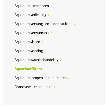
Aquarium toebehoren
chevron_right
Aquarium verlichting
chevron_right
Aquarium vervang- en koppelstukken
chevron_right
Aquarium verwarmers
chevron_right
Aquarium vissen
chevron_right
Aquarium voeding
chevron_right
Aquarium waterbehandeling
chevron_right
Aquariumfilters
chevron_right
Aquariumpompen en toebehoren
chevron_right
Osmosewater aquarium
chevron_right