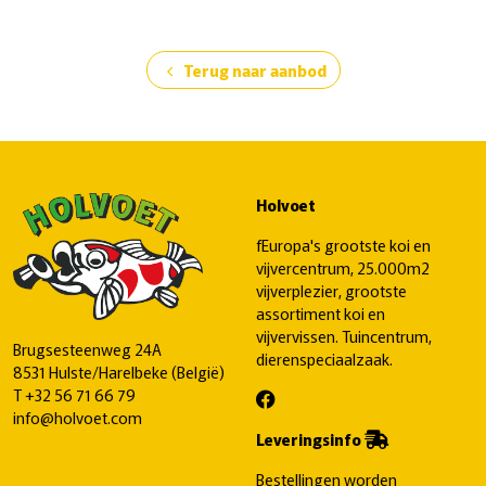
Terug naar aanbod
chevron_left
Holvoet
fEuropa's grootste koi en
vijvercentrum, 25.000m2
vijverplezier, grootste
assortiment koi en
vijvervissen. Tuincentrum,
Brugsesteenweg 24A
dierenspeciaalzaak.
8531 Hulste/Harelbeke (België)
T
+32 56 71 66 79
info@holvoet.com
Leveringsinfo
Bestellingen worden