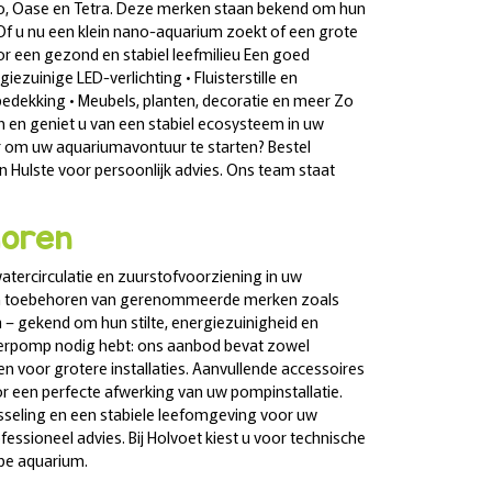
ano, Oase en Tetra. Deze merken staan bekend om hun
Of u nu een klein nano-aquarium zoekt of een grote
voor een gezond en stabiel leefmilieu Een goed
rgiezuinige LED-verlichting • Fluisterstille en
dekking • Meubels, planten, decoratie en meer Zo
 en geniet u van een stabiel ecosysteem in uw
ar om uw aquariumavontuur te starten? Bestel
Hulste voor persoonlijk advies. Ons team staat
oren
tercirculatie en zuurstofvoorziening in uw
 en toebehoren van gerenommeerde merken zoals
la – gekend om hun stilte, energiezuinigheid en
erpomp nodig hebt: ons aanbod bevat zowel
n voor grotere installaties. Aanvullende accessoires
r een perfecte afwerking van uw pompinstallatie.
sseling en een stabiele leefomgeving voor uw
essioneel advies. Bij Holvoet kiest u voor technische
pe aquarium.