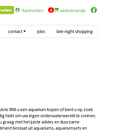
Aanmelden
winkelmandje
Zoeken
items in cart
0
contact
jobs
late night shopping
Hulste Wilt u een aquarium kopen of bent u op zoek
 nodig hebt om uw eigen onderwaterwereld te creëren.
n u graag met het juiste advies en duurzame
timent bestaat uit aquariums, aquariumsets en