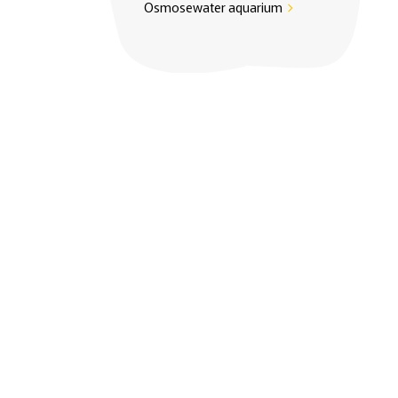
Osmosewater aquarium
chevron_right