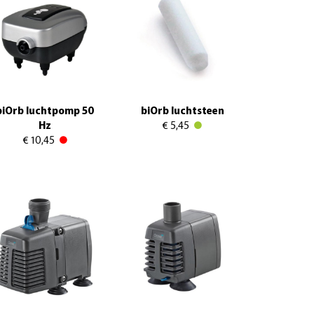
biOrb luchtpomp 50
biOrb luchtsteen
Hz
€ 5,45
€ 10,45