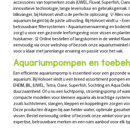
accessoires van topmerken zoals JUWEL, Fluval, Superfish, Ci
innovatieve technologie, lange levensduur en gebruiksgemak. 
blikvanger, bij Holvoet vindt u de perfecte oplossing. 💡 Alles 
aquarium begint bij de juiste uitrusting. Bij Holvoet vindt u: • Ene
betrouwbare filtersystemen • Aquariumverwarming en bodembe
zorgt u voor een gezonde leefomgeving voor vissen en planten
huiskamer. 🛒 Online bestellen of langskomen in de winkel Kla
eenvoudig via onze webshop of bezoek onze aquariumwinkel in 
voor u klaar met jarenlange ervaring en passie voor het vak.
Aquariumpompen en toebeh
Een efficiënte aquariumpomp is essentieel voor een gezonde wa
aquarium. Bij Holvoet vindt u een breed assortiment pompen
EHEIM, JBL, JUWEL, Tetra, Oase, Superfish, Sochting en Aqua Del
duurzaamheid. Of u nu een luchtpomp, stromingspomp of wat
compacte modellen voor kleinere aquaria als krachtige systeme
zoals luchtstenen, slangen, kleppen en koppelingen zorgen voo
Deze producten dragen bij aan helder water, optimale gasuitwi
vissen. Bestel eenvoudig online of bezoek onze winkel voor prof
expertise, betrouwbare merken en een ruim aanbod voor elk ty