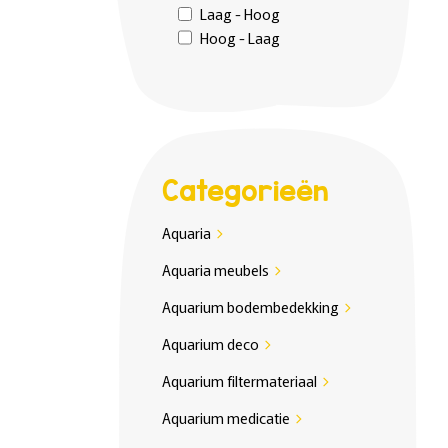
Laag - Hoog
Hoog - Laag
Categorieën
Aquaria
chevron_right
Aquaria meubels
chevron_right
Aquarium bodembedekking
chevron_right
Aquarium deco
chevron_right
Aquarium filtermateriaal
chevron_right
Aquarium medicatie
chevron_right