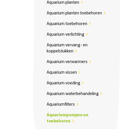
Aquarium planten
chevron_right
Aquarium planten toebehoren
chevron_right
Aquarium toebehoren
chevron_right
Aquarium verlichting
chevron_right
Aquarium vervang- en
koppelstukken
chevron_right
Aquarium verwarmers
chevron_right
Aquarium vissen
chevron_right
Aquarium voeding
chevron_right
Aquarium waterbehandeling
chevron_right
Aquariumfilters
chevron_right
Aquariumpompen en
toebehoren
chevron_right