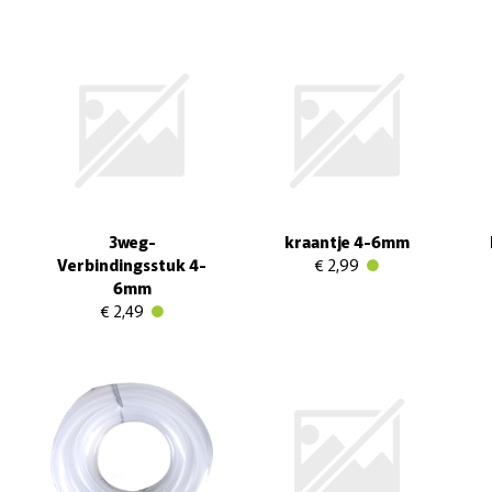
3weg-
kraantje 4-6mm
Verbindingsstuk 4-
€ 2,99
6mm
€ 2,49