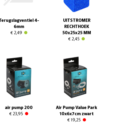
Terugslagventiel 4-
UITSTROMER
6mm
RECHTHOEK
€ 2,49
50x25x25 MM
€ 2,45
air pump 200
Air Pump Value Park
€ 23,95
10x6x7cm zwart
€ 19,25