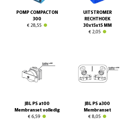
POMP COMPACTON
UITSTROMER
300
RECHTHOEK
€ 28,55
30x15x15 MM
€ 2,05
JBL PS a100
JBL PS a300
Membranset volledig
Membranset
€ 6,59
€ 8,05