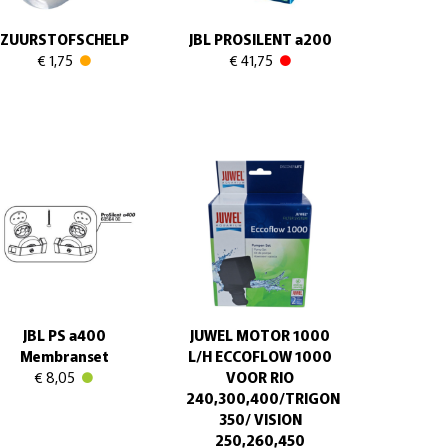
ZUURSTOFSCHELP
JBL PROSILENT a200
€ 1,75
€ 41,75
JBL PS a400
JUWEL MOTOR 1000
Membranset
L/H ECCOFLOW 1000
€ 8,05
VOOR RIO
240,300,400/TRIGON
350/ VISION
250,260,450