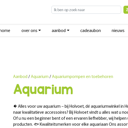
home
over ons
aanbod
cadeaubon
nieuws
Aanbod
/
Aquarium
/
Aquariumpompen en toebehoren
Aquarium
🐠 Alles voor uw aquarium – bij Holvoet, dé aquariumwinkel in 
naar kwalitatieve accessoires? Bij Holvoet vindt u alles wat u
Of u nu een beginner bent of een ervaren liefhebber, wij helpe
producten. 🐟 Kwaliteitsmerken voor elke aquariaan Ons assor